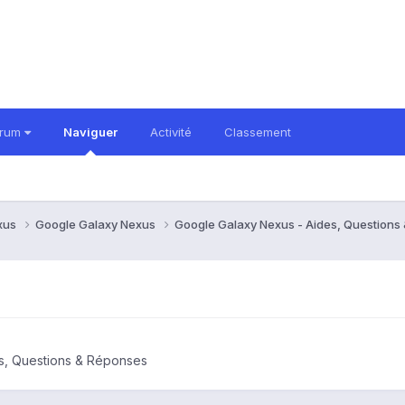
orum
Naviguer
Activité
Classement
xus
Google Galaxy Nexus
Google Galaxy Nexus - Aides, Question
s, Questions & Réponses