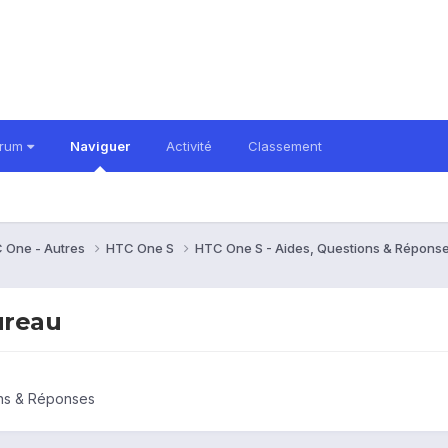
orum
Naviguer
Activité
Classement
 One - Autres
HTC One S
HTC One S - Aides, Questions & Répons
ureau
ons & Réponses