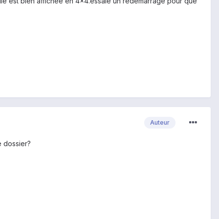
elle est bien affichée en 4x4.essaie un redémarrage pour que
Auteur
e dossier?