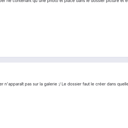
per ne contenant qu'une photo et placé dans le dossier picture et 
n'apparaît pas sur la galerie :/ Le dossier faut le créer dans quell