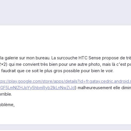
 la galerie sur mon bureau. La surcouche HTC Sense propose de tr
at 2x2) qui me convient très bien pour une autre photo, mais là c'es
faudrait que ce soit le plus gros possible pour bien le voir.
tps://play.google.com/store/apps/details?id=fr.gatay.cedric.android
GF5LmNlZHJpYy5hbmRyb2lkLnNwZiJd
) malheureusement elle dimin
rrible.
roblème,