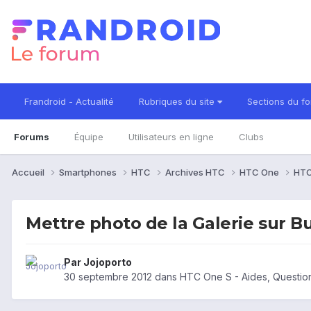
Frandroid - Actualité
Rubriques du site
Sections du f
Forums
Équipe
Utilisateurs en ligne
Clubs
Accueil
Smartphones
HTC
Archives HTC
HTC One
HTC
Mettre photo de la Galerie sur B
Par
Jojoporto
30 septembre 2012
dans
HTC One S - Aides, Questi