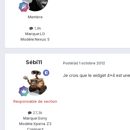
Membre
1,9k
Marque:
LG
Modèle:
Nexus 5
Sébi11
Posté(e)
1 octobre 2012
Je crois que le widget 4x4 est une 
Responsable de section
27,3k
Marque:
Sony
Modèle:
Xperia Z3
Compact