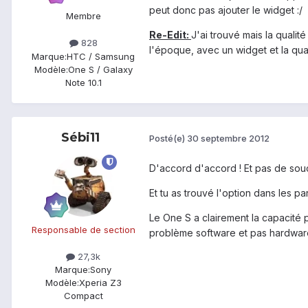
peut donc pas ajouter le widget :/
Membre
Re-Edit:
J'ai trouvé mais la quali
828
l'époque, avec un widget et la qual
Marque:
HTC / Samsung
Modèle:
One S / Galaxy
Note 10.1
Sébi11
Posté(e)
30 septembre 2012
D'accord d'accord ! Et pas de souci
Et tu as trouvé l'option dans les p
Le One S a clairement la capacité 
Responsable de section
problème software et pas hardware
27,3k
Marque:
Sony
Modèle:
Xperia Z3
Compact