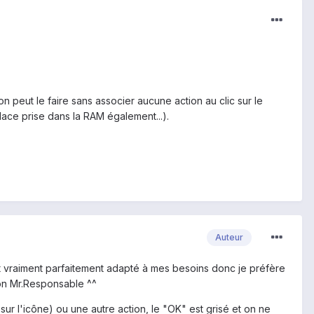
 peut le faire sans associer aucune action au clic sur le
place prise dans la RAM également...).
Auteur
l est vraiment parfaitement adapté à mes besoins donc je préfère
ion Mr.Responsable ^^
nt sur l'icône) ou une autre action, le "OK" est grisé et on ne