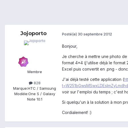
Jojoporto
Posté(e)
30 septembre 2012
Bonjour,
Je cherche à mettre une photo de
format 4x4 (j'utilise déjà le form
Excel puis convertit en .png - donc 
Membre
J'ai déjà testé cette application (
ht
828
t=W251bGwsMSwxLDEsImZyLmdhd
Marque:
HTC / Samsung
voir sur l'emploi du temps ; c'est ho
Modèle:
One S / Galaxy
Note 10.1
Si quelqu'un à la solution à mon p
Cordialement! :)