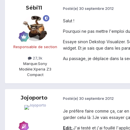
Sébi11
Posté(e)
30 septembre 2012
Salut !
Pourquoi ne pas mettre l'emploi du
Essaye sinon Dekstop Visualizer. So
Responsable de section
widget. Et je sais que dans les par
27,3k
Au passage, je déplace dans la sec
Marque:
Sony
Modèle:
Xperia Z3
Compact
Jojoporto
Posté(e)
30 septembre 2012
Je préfère faire comme ça, car en p
garder celui là :)Je vais essayer ç
Edit:
J'ai testé et j'ai fouillé l'ap