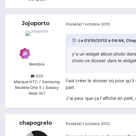
Jojoporto
Posté(e)
1 octobre 2012
Le 01/10/2012 à 04:44, Chapo
y'a un widget album photo dans 
choisi ce dossier dans le widget
Membre
828
Faut créer le dossier où pour qu'i
Marque:
HTC / Samsung
part.
Modèle:
One S / Galaxy
Note 10.1
J'ai peur que ça l'affiche en petit
chapogrelo
Posté(e)
1 octobre 2012