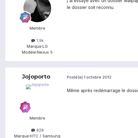
j'ai essayé avec un dossier wallpa
le dossier soit reconnu.
Membre
1,9k
Marque:
LG
Modèle:
Nexus 5
Jojoporto
Posté(e)
1 octobre 2012
Même après redémarrage le dossier 
Membre
828
Marque:
HTC / Samsung