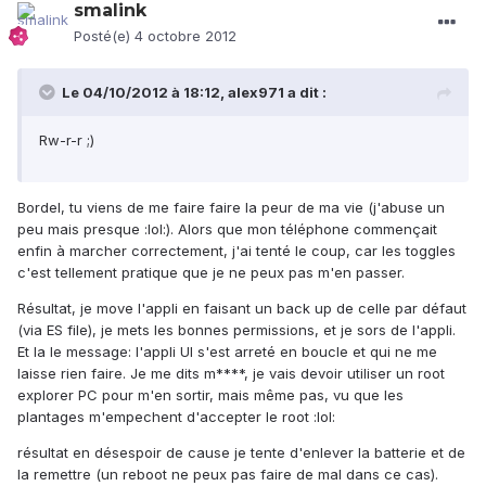
smalink
Posté(e)
4 octobre 2012
Le 04/10/2012 à 18:12, alex971 a dit :
Rw-r-r ;)
Bordel, tu viens de me faire faire la peur de ma vie (j'abuse un
peu mais presque :lol:). Alors que mon téléphone commençait
enfin à marcher correctement, j'ai tenté le coup, car les toggles
c'est tellement pratique que je ne peux pas m'en passer.
Résultat, je move l'appli en faisant un back up de celle par défaut
(via ES file), je mets les bonnes permissions, et je sors de l'appli.
Et la le message: l'appli UI s'est arreté en boucle et qui ne me
laisse rien faire. Je me dits m****, je vais devoir utiliser un root
explorer PC pour m'en sortir, mais même pas, vu que les
plantages m'empechent d'accepter le root :lol:
résultat en désespoir de cause je tente d'enlever la batterie et de
la remettre (un reboot ne peux pas faire de mal dans ce cas).