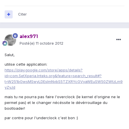
Citer
alex971
Posté(e)
11 octobre 2012
Salut,
utilise cette application:
https://play.google.com/store/apps/details?
id=com.SetXperia.Inteks.org&feature=search_result#?
t=W251bGwsMSwyLDEsImNvbS5TZXRYcGVyaWEuSW50ZWtzLm9
yZyJd
mais tu ne pourra pas faire l'overclock (le kernel d'origine ne le
permet pas) et le changer nécéssite le dévérrouillage du
bootloader!
par contre pour l'underclock c'est bon :)