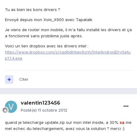
Tu as bien les bons drivers ?
Envoyé depuis mon Xolo_X900 avec Tapatalk
Je viens de rooter mon mobile, il m'a fallu installé les drivers et ça
a fonctionné sans problème juste après.
Voici un lien dropbox avec les drivers intel :
https://www.dropbox.com/s/oqd6dlntjav9znh/IntelAndroidDrvSetu
p1.1.4.exe
Citer
valentin123456
Posté(e)
11 octobre 2012
quand je telecharge update.zip sur mon intel inside, a 30%
sa
me
met echec du telechargement, avez vous la solution ? merci :)