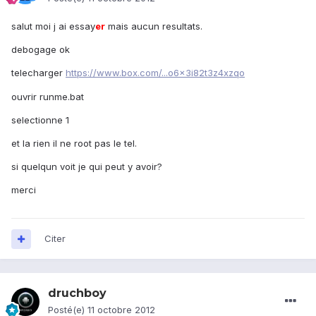
salut moi j ai essay
er
mais aucun resultats.
debogage ok
telecharger
https://www.box.com/...o6x3i82t3z4xzqo
ouvrir runme.bat
selectionne 1
et la rien il ne root pas le tel.
si quelqun voit je qui peut y avoir?
merci
Citer
druchboy
Posté(e)
11 octobre 2012