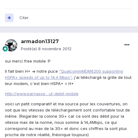
Citer
armadon13127
Posté(e)
8 novembre 2012
oui merci free mobile :P
Il fait bien H+ => notre puce
"QualcommMDM6200 supporting
HSPA+ speeds of up to 14.4 Mbps"
, j'ai téléchargé la grille de tout
leur modem, c'est bien HSPA+ = H+
http://www.parnasse....ut-debit-mobile
voici un petit comparatif et ma source pour les couvertures, on
voit que les vitesses de téléchargement sont confortable tout de
même. (Regarder la colone 3G+ car ce sont des débit pour la
vitesse max de la norme, nous somme à 14,4Mbps, ce qui
correspond au max de la 3G+ et donc ces chiffres la sont plus
proche de notre réalité, théorique toujours)