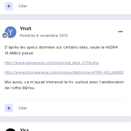
Citer
Ynot
Posté(e)
6 novembre 2012
D'après les specs données sur certains sites, seule la HSDPA
14.4Mb/s passe:
http://www.gsmarena.com/motorola_atrix-3709.php
http://www.phonearena.com/phones/Motorola-ATRIX-4G_id4982
Moi aussi, ca m'aurait interessé la H+ surtout avec l'amélioration
de l'offre B&You
Citer
Xkz