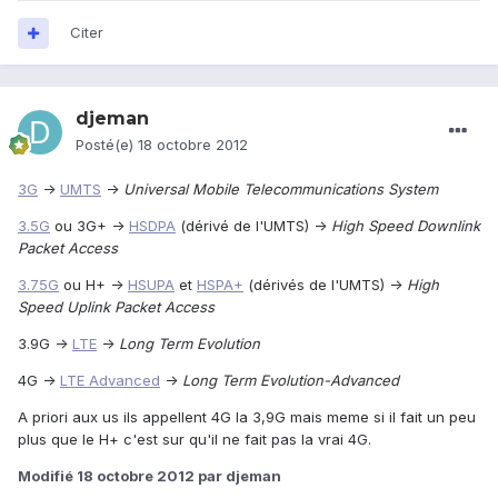
Citer
djeman
Posté(e)
18 octobre 2012
3G
->
UMTS
->
Universal Mobile Telecommunications
System
3.5G
ou 3G+ ->
HSDPA
(dérivé de l'UMTS) ->
High Speed Downlink
Packet Access
3.75G
ou H+ ->
HSUPA
et
HSPA+
(dérivés de l'UMTS) ->
High
Speed Uplink Packet Access
3.9G ->
LTE
->
Long Term Evolution
4G ->
LTE Advanced
->
Long Term Evolution-Advanced
A priori aux us ils appellent 4G la 3,9G mais meme si il fait un peu
plus que le H+ c'est sur qu'il ne fait pas la vrai 4G.
Modifié
18 octobre 2012
par djeman