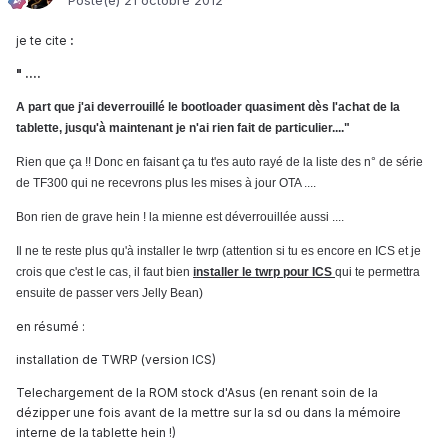
Posté(e)
21 octobre 2012
je te cite
:
" ....
A part que j'ai deverrouillé le bootloader quasiment dès l'achat de la
tablette, jusqu'à maintenant je n'ai rien fait de particulier...."
Rien que ça !! Donc en faisant ça tu t'es auto rayé de la liste des n° de série
de TF300 qui ne recevrons plus les mises à jour OTA ....
Bon rien de grave hein ! la mienne est déverrouillée aussi ....
Il ne te reste plus qu'à installer le twrp (attention si tu es encore en ICS et je
crois que c'est le cas, il faut bien
installer le twrp pour ICS
qui te permettra
ensuite de passer vers Jelly Bean)
en résumé :
installation de TWRP (version ICS)
Telechargement de la ROM stock d'Asus (en renant soin de la
dézipper une fois avant de la mettre sur la sd ou dans la mémoire
interne de la tablette hein !)