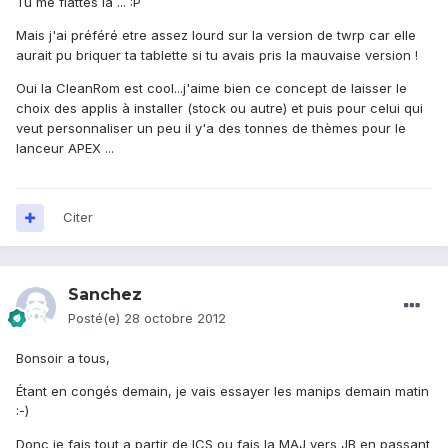
Tu me flattes là ... :P
Mais j'ai préféré etre assez lourd sur la version de twrp car elle
aurait pu briquer ta tablette si tu avais pris la mauvaise version !
Oui la CleanRom est cool...j'aime bien ce concept de laisser le
choix des applis à installer (stock ou autre) et puis pour celui qui
veut personnaliser un peu il y'a des tonnes de thèmes pour le
lanceur APEX ...
Citer
Sanchez
Posté(e)
28 octobre 2012
Bonsoir a tous,
Étant en congés demain, je vais essayer les manips demain matin
:-)
Donc je fais tout a partir de ICS ou fais la MAJ vers JB en passant