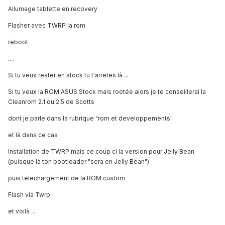
Allumage tablette en recovery
Flasher avec TWRP la rom
reboot
....
Si tu veux rester en stock tu t'arretes là ...
Si tu veux la ROM ASUS Stock mais rootée alors je te conseillerai la
Cleanrom 2.1 ou 2.5 de Scotts
dont je parle dans la rubrique "rom et developpements"
et là dans ce cas :
Installation de TWRP mais ce coup ci la version pour Jelly Bean
(puisque là ton bootloader "sera en Jelly Bean")
puis telechargement de la ROM custom
Flash via Twrp
et voilà ...