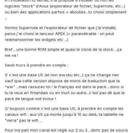
A l'installation tu verras, il te propose d'installer ou non les
logiciels "stock" d'Asus (explorateur de fichier, Supernote, etc...)
ou bien des applications parfois + abouties...tu choisi simplement
...
Hormis Supernote et l'explorateur de fichier que j'ai installé,
perso j'ai choisi le lanceur APEX (+ paramétrable : on peut
redimensionner les widgets etc ...)
Bref ...une bonne ROM simple et quasi le clone de la stock ...ça
me va !
Seuls trucs à prendre en compte :
1/ c'est une base US (et non ww.sku etc...) ça ne change rien
sauf que cette version dispose de moins de traduction que la
"ww" ...mais rassures toi ! le Français est dans le pack ...donc si
tu la veux en finlandais ou en Inuït ou autre...c'est pas dit que le
pack de langue soit inclus !
2/ toujours comme c'est une base US, à prendre en compte les
canaux wifi : aux US ça monte jusqu'à 10 au delà, ta tablette ne
"verra" pas le wifi ...
Pour ma part mon canal est réglé sur 2 ou 3 ...donc pas de soucis