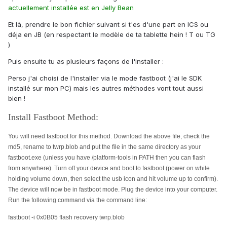
actuellement installée est en Jelly Bean
Et là, prendre le bon fichier suivant si t'es d'une part en ICS ou
déja en JB (en respectant le modèle de ta tablette hein ! T ou TG
)
Puis ensuite tu as plusieurs façons de l'installer :
Perso j'ai choisi de l'installer via le mode fastboot (j'ai le SDK
installé sur mon PC) mais les autres méthodes vont tout aussi
bien !
Install Fastboot Method:
You will need fastboot for this method. Download the above file, check the
md5, rename to twrp.blob and put the file in the same directory as your
fastboot.exe (unless you have /platform-tools in PATH then you can flash
from anywhere). Turn off your device and boot to fastboot (power on while
holding volume down, then select the usb icon and hit volume up to confirm).
The device will now be in fastboot mode. Plug the device into your computer.
Run the following command via the command line:
fastboot -i 0x0B05 flash recovery twrp.blob