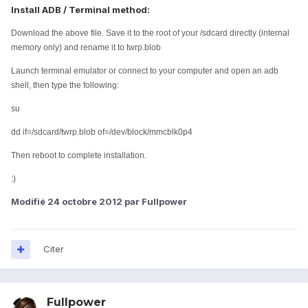
Install ADB / Terminal method:
Download the above file. Save it to the root of your /sdcard directly (internal
memory only) and rename it to twrp.blob
Launch terminal emulator or connect to your computer and open an adb
shell, then type the following:
su
dd if=/sdcard/twrp.blob of=/dev/block/mmcblk0p4
Then reboot to complete installation.
:)
Modifié
24 octobre 2012
par Fullpower
Citer
Fullpower