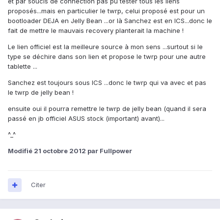
et par soucis de connection pas pu tester tous les liens
proposés...mais en particulier le twrp, celui proposé est pour un
bootloader DEJA en Jelly Bean ...or là Sanchez est en ICS...donc le
fait de mettre le mauvais recovery planterait la machine !
Le lien officiel est la meilleure source à mon sens ...surtout si le
type se déchire dans son lien et propose le twrp pour une autre
tablette ...
Sanchez est toujours sous ICS ...donc le twrp qui va avec et pas
le twrp de jelly bean !
ensuite oui il pourra remettre le twrp de jelly bean (quand il sera
passé en jb officiel ASUS stock (important) avant)...
^_^
Modifié
21 octobre 2012
par Fullpower
Citer