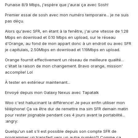
Punaise 8/9 Mbps, j'espère que j'aurai ça avec Sosh!
Premier essai de sosh avec mon numéro temporaire... je ne suis
pas déçu.
Alors qu'avec SFR, en étant à la fenêtre, j'ai une vitesse de 1.28
Mbps en download et 0.10 Mbps en upload, sur le réseau
d'Orange, au fond de mon appart donc à un endroit ou avec SFR
je capitulais, 2.50Mbps en download et 1.19Mbps en upload.
Orange fournit effectivement un réseau de meilleure qualité...
c'était la raison de mon changement. Bravo orange, mission'
accomplie! Lol
À tester en extérieur maintenant...
Envoyé depuis mon Galaxy Nexus avec Tapatalk
Woo c'est hallucinant la différence! Je peux enfin utiliser mon
téléphone! Ça va être dur de remettre ma sim SFR demain matin
pour rester joignable pendant ces 4 jours avant la portabilité...
:angry:
Quelqu'un sait s'il est possible depuis son compte SFR de
programmer un transfert vers un autre numéro?! Comme ça