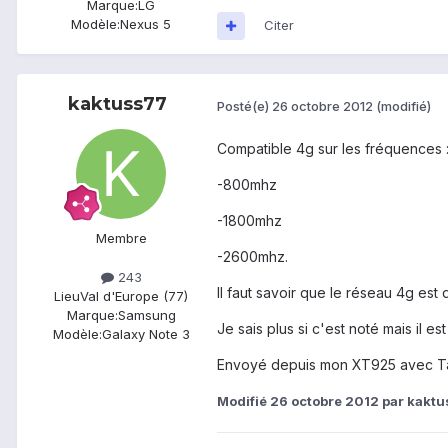
Marque:
LG
Modèle:
Nexus 5
Citer
kaktuss77
Posté(e)
26 octobre 2012
(modifié)
Compatible 4g sur les fréquences 
-800mhz
-1800mhz
Membre
-2600mhz.
243
Il faut savoir que le réseau 4g est
Lieu
Val d'Europe (77)
Marque:
Samsung
Je sais plus si c'est noté mais il 
Modèle:
Galaxy Note 3
Envoyé depuis mon XT925 avec T
Modifié
26 octobre 2012
par kakt