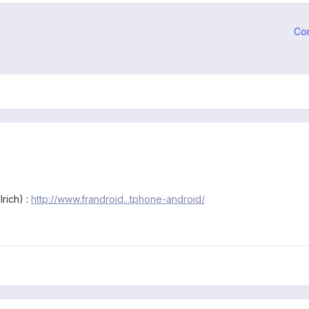
Co
lrich) :
http://www.frandroid...tphone-android/