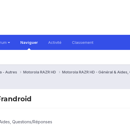
orum
Naviguer
Activité
Classement
a - Autres
Motorola RAZR HD
Motorola RAZR HD - Général & Aides
Frandroid
Aides, Questions/Réponses