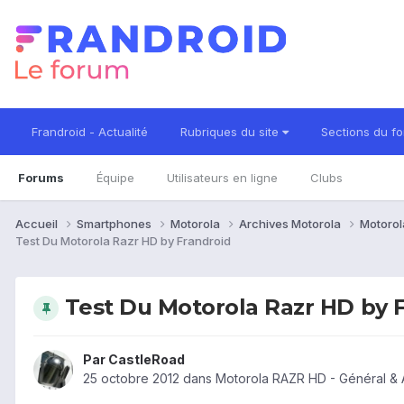
Frandroid - Actualité
Rubriques du site
Sections du f
Forums
Équipe
Utilisateurs en ligne
Clubs
Accueil
Smartphones
Motorola
Archives Motorola
Motorol
Test Du Motorola Razr HD by Frandroid
Test Du Motorola Razr HD by 
Par
CastleRoad
25 octobre 2012
dans
Motorola RAZR HD - Général & 