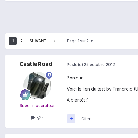
1
2
SUIVANT
Page 1 sur 2
CastleRoad
Posté(e)
25 octobre 2012
Bonjour,
Voici le lien du test by Frandroid (U
A bientôt :)
Super modérateur
7,2k
Citer