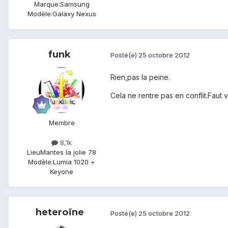
Marque:
Samsung
Modèle:
Galaxy Nexus
funk
Posté(e)
25 octobre 2012
Rien,pas la peine.
Cela ne rentre pas en conflit.Faut
Membre
8,1k
Lieu
Mantes la jolie 78
Modèle:
Lumia 1020 +
Keyone
heteroïne
Posté(e)
25 octobre 2012