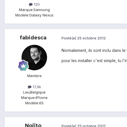
120
Marque:
Samsung
Modèle:
Galaxy Nexus
fabidesca
Posté(e)
25 octobre 2012
Normalement, ils sont inclu dans le
pour les installer c'est simple, tu l'
Membre
17,9k
Lieu
Belgique
Marque:
iPhone
Modèle:
6S
Nojito
Posté(e)
25 octobre 2012