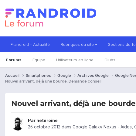
Frandroid - Actualité
Rubriques du site
Sections du f
Forums
Équipe
Utilisateurs en ligne
Clubs
Accueil
Smartphones
Google
Archives Google
Google Ne
Nouvel arrivant, déjà une bourde. Demande conseil
Nouvel arrivant, déjà une bourd
Par
heteroïne
25 octobre 2012
dans
Google Galaxy Nexus - Aides, 