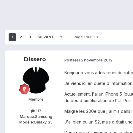
1
2
3
SUIVANT
Page 1 sur 3
Dissero
Posté(e)
5 novembre 2012
Bonjour à vous adorateurs du robo
Je viens ici en quête d'information
Actuellement, j'ai un iPhone 5 (ouu
Membre
du peu d'amélioration de l'UI. Puis 
117
Malgré les 200e que j'ai mis dans 
Marque:
Samsung
J'ai bien eu un S2, mais c'était une
Modèle:
Galaxy S3
Donc pour résumer ce que je cher