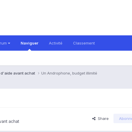
orum
Naviguer
Activité
Classement
 d'aide avant achat
Un Androphone, budget illimité
Share
Abonn
vant achat