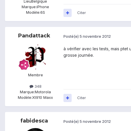
Lieu
Belgique
Marque:
iPhone
Modèle:
6S
Citer
Pandattack
Posté(e)
5 novembre 2012
à vérifier avec les tests, mais pte
grosse journée.
Membre
348
Marque:
Motorola
Modèle:
Xt910 Maxx
Citer
fabidesca
Posté(e)
5 novembre 2012