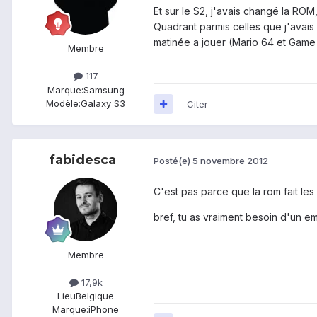
Et sur le S2, j'avais changé la ROM,
Quadrant parmis celles que j'avais
matinée a jouer (Mario 64 et Game D
Membre
117
Marque:
Samsung
Modèle:
Galaxy S3
Citer
fabidesca
Posté(e)
5 novembre 2012
C'est pas parce que la rom fait les
bref, tu as vraiment besoin d'un e
Membre
17,9k
Lieu
Belgique
Marque:
iPhone