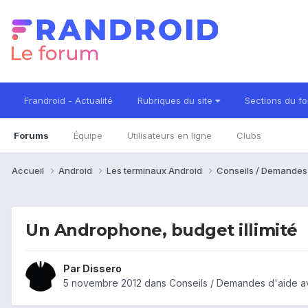
Frandroid - Actualité
Rubriques du site
Sections du f
Forums
Équipe
Utilisateurs en ligne
Clubs
Accueil
Android
Les terminaux Android
Conseils / Demandes
Un Androphone, budget illimité
Par
Dissero
5 novembre 2012
dans
Conseils / Demandes d'aide a