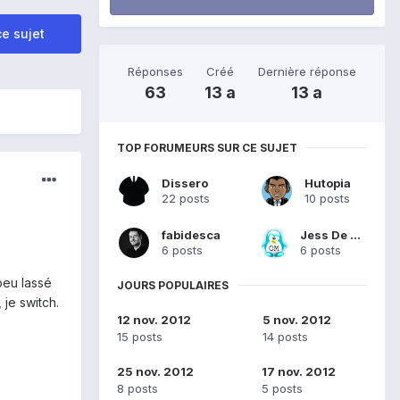
e sujet
Réponses
Créé
Dernière réponse
63
13 a
13 a
TOP FORUMEURS SUR CE SUJET
Dissero
Hutopia
22 posts
10 posts
fabidesca
Jess De Mars
6 posts
6 posts
peu lassé
JOURS POPULAIRES
 je switch.
12 nov. 2012
5 nov. 2012
15 posts
14 posts
25 nov. 2012
17 nov. 2012
8 posts
5 posts