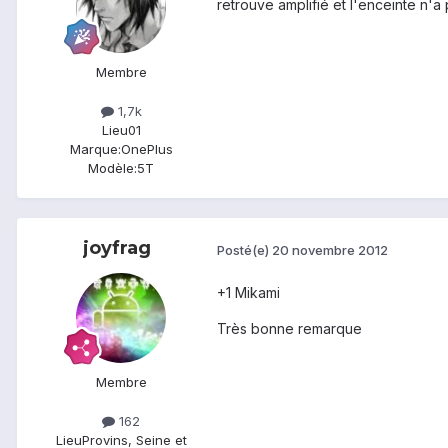
retrouve amplifié et l'enceinte n'a
Membre
1,7k
Lieu
01
Marque:
OnePlus
Modèle:
5T
joyfrag
Posté(e)
20 novembre 2012
+1 Mikami
Très bonne remarque
Membre
162
Lieu
Provins, Seine et