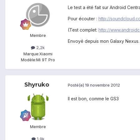
Le test a été fait sur Android Centra
Pour écouter :
http://soundcloud.
(Test complet:
http://www.androidc
Membre
Envoyé depuis mon Galaxy Nexus.
2,2k
Marque:
Xiaomi
Modèle:
Mi 9T Pro
Shyruko
Posté(e)
19 novembre 2012
Il est bon, comme le GS3
Membre
1,9k