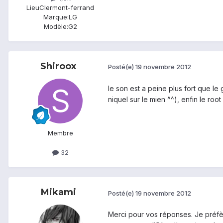
Lieu
Clermont-ferrand
Marque:
LG
Modèle:
G2
Shiroox
Posté(e)
19 novembre 2012
le son est a peine plus fort que l
niquel sur le mien ^^), enfin le roo
Membre
32
Mikami
Posté(e)
19 novembre 2012
Merci pour vos réponses. Je préfère