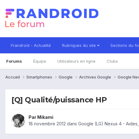
Frandroid - Actualité
Rubriques du site
Sections du f
Forums
Équipe
Utilisateurs en ligne
Clubs
Accueil
Smartphones
Google
Archives Google
Google Ne
[Q] Qualité/puissance HP
Par
Mikami
18 novembre 2012
dans
Google (LG) Nexus 4 - Aides