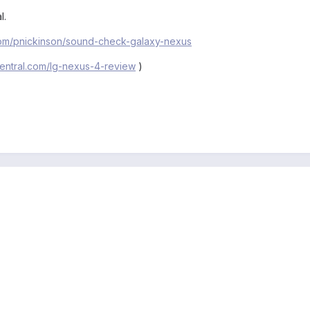
l.
com/pnickinson/sound-check-galaxy-nexus
entral.com/lg-nexus-4-review
)