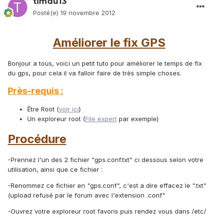
timdu13
Posté(e)
19 novembre 2012
Améliorer le fix GPS
Bonjour a tous, voici un petit tuto pour améliorer le temps de fix
du gps, pour cela il va falloir faire de très simple choses.
Près-requis :
Être Root (
voir ici
)
Un exploreur root (
File expert
par exemple)
Procédure
-Prennez l'un des 2 fichier "gps.conf.txt" ci dessous selon votre
utilisation, ainsi que ce fichier :
-Renommez ce fichier en "gps.conf", c'est a dire effacez le ".txt"
(upload refusé par le forum avec l'extension .conf"
-Ouvrez votre exploreur root favoris puis rendez vous dans /etc/