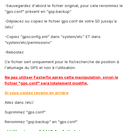
-Sauvegardez d'abord le fichier original, pour cela renommez le
"gps.conf" présent en "gsp.backup"
-Déplacez ou copiez le fichier gps.conf de votre SD jussqu'a
/etc/
-Copiez "gpsconfig.xml" dans "system/etc" ET dans
"system/etc/permissions"
-Rebootez
Ce fichier sert uniquement pour le fix/recherche de position à
l'allumage du GPS et non à l'utilisation.
Ne pas utiliser Fasterfix après cette manipulation, sinon le
fichier "gps.conf" sera totalement modifié.
Si vous voulez revenir en arrière
Allez dans /etc/
Suprimmez "gps.conf"
Renommez "gsp.backup" en "gps.conf"