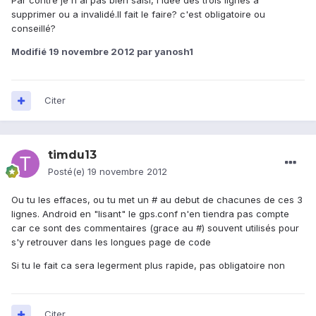
Par contre je n'ai pas bien saisi, l'idée des trois lignes a
supprimer ou a invalidé.Il fait le faire? c'est obligatoire ou
conseillé?
Modifié
19 novembre 2012
par yanosh1
Citer
timdu13
Posté(e)
19 novembre 2012
Ou tu les effaces, ou tu met un # au debut de chacunes de ces 3
lignes. Android en "lisant" le gps.conf n'en tiendra pas compte
car ce sont des commentaires (grace au #) souvent utilisés pour
s'y retrouver dans les longues page de code
Si tu le fait ca sera legerment plus rapide, pas obligatoire non
Citer