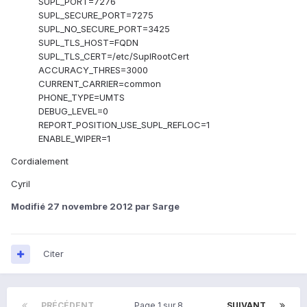
SUPL_PORT=7276
SUPL_SECURE_PORT=7275
SUPL_NO_SECURE_PORT=3425
SUPL_TLS_HOST=FQDN
SUPL_TLS_CERT=/etc/SuplRootCert
ACCURACY_THRES=3000
CURRENT_CARRIER=common
PHONE_TYPE=UMTS
DEBUG_LEVEL=0
REPORT_POSITION_USE_SUPL_REFLOC=1
ENABLE_WIPER=1
Cordialement
Cyril
Modifié
27 novembre 2012
par Sarge
Citer
PRÉCÉDENT
Page 1 sur 8
SUIVANT