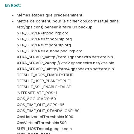
En Root:
Mêmes étapes que précédemment
Mettre ce contenu pour le fichier gps.conf (situé dans
/etc/gps.conf) penser à faire un backup
NTP_SERVER=fr.pool.ntp.org
NTP_SERVER=0.fr.pool.ntp.org
NTP_SERVER=1.fr.pool.ntp.org
NTP_SERVER=0.europe.pool.ntp.org
XTRA_SERVER_1=http://xtra3.gpsonextra.net/xtra.bin
XTRA_SERVER_2=http://xtra2.gpsonextra.net/xtra.bin
XTRA_SERVER_3=http://xtra4.gpsonextra.net/xtra.bin
DEFAULT_AGPS_ENABLE=TRUE
DEFAULT_USER_PLANE=TRUE
DEFAULT_SSL_ENABLE=FALSE
INTERMEDIATE_POS=1
QOS_ACCURACY=50
QOS_TIME_OUT_AGPS=95
QOS_TIME_OUT_STANDALONE=80
QosHorizontalThreshold=1000
QosVerticalThreshold=500
SUPL_HOST=supl.google.com