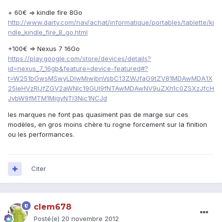
+ 60€ => kindle fire 8Go
http://www.darty.com/nav/achat/informatique/portables/tablette/ki
ndle_kindle_fire_8_go.html
+100€ => Nexus 7 16Go
https://play.google.com/store/devices/details?
id=nexus_7_16gb&feature=device-featured#?
t=W251bGwsMSwyLDIwMiwibnVsbC13ZWJfaG9tZV81MDAwMDA1X
25leHVzRlJfZGV2aWNlc19GUl9fNTAwMDAwNV9uZXh1c0ZSXzJfcH
JvbW9fMTM1MjgyNTI3Njc1NCJd
les marques ne font pas quasiment pas de marge sur ces
modèles, en gros moins chère tu rogne forcement sur la finition
ou les performances.
Citer
clem678
Posté(e)
20 novembre 2012