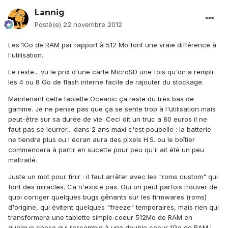
Lannig
Posté(e)
22 novembre 2012
Les 1Go de RAM par rapport à 512 Mo font une vraie différence à
l'utilisation.
Le reste... vu le prix d'une carte MicroSD une fois qu'on a rempli
les 4 ou 8 Go de flash interne facile de rajouter du stockage.
Maintenant cette tablette Oceanic ça reste du très bas de
gamme. Je ne pense pas que ça se sente trop à l'utilisation mais
peut-être sur sa durée de vie. Ceci dit un truc a 80 euros il ne
faut pas se leurrer... dans 2 ans maxi c'est poubelle : la batterie
ne tiendra plus ou l'écran aura des pixels H.S. ou le boîtier
commencera à partir en sucette pour peu qu'il ait été un peu
maltraité.
Juste un mot pour finir : il faut arrêter avec les "roms custom" qui
font des miracles. Ca n'existe pas. Oui on peut parfois trouver de
quoi corriger quelques bugs gênants sur les firmwares (roms)
d'origine, qui évitent quelques "freeze" temporaires, mais rien qui
transformera une tablette simple coeur 512Mo de RAM en
quelque chose qui ressemble à une double coeur 1Go de RAM !