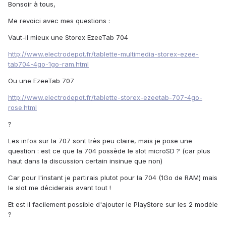
Bonsoir à tous,
Me revoici avec mes questions :
Vaut-il mieux une Storex EzeeTab 704
http://www.electrodepot.fr/tablette-multimedia-storex-ezee-
tab704-4go-1go-ram.html
Ou une EzeeTab 707
http://www.electrodepot.fr/tablette-storex-ezeetab-707-4go-
rose.html
?
Les infos sur la 707 sont très peu claire, mais je pose une
question : est ce que la 704 possède le slot microSD ? (car plus
haut dans la discussion certain insinue que non)
Car pour l'instant je partirais plutot pour la 704 (1Go de RAM) mais
le slot me déciderais avant tout !
Et est il facilement possible d'ajouter le PlayStore sur les 2 modèle
?