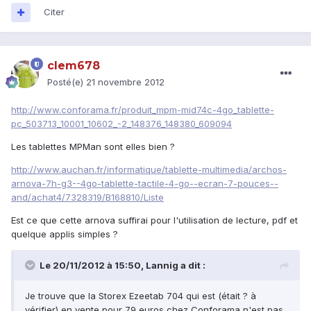
Citer
clem678
Posté(e)
21 novembre 2012
http://www.conforama.fr/produit_mpm-mid74c-4go_tablette-
pc_503713_10001_10602_-2_148376_148380_609094
Les tablettes MPMan sont elles bien ?
http://www.auchan.fr/informatique/tablette-multimedia/archos-
arnova-7h-g3--4go-tablette-tactile-4-go--ecran-7-pouces--
and/achat4/7328319/B168810/Liste
Est ce que cette arnova suffirai pour l'utilisation de lecture, pdf et
quelque applis simples ?
Le 20/11/2012 à 15:50, Lannig a dit :
Je trouve que la Storex Ezeetab 704 qui est (était ? à
vérifier) en vente pour 79 euros chez Conforama n'est pas