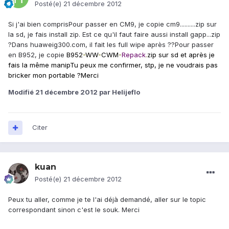
Posté(e)
21 décembre 2012
Si j'ai bien comprisPour passer en CM9, je copie cm9..........zip sur
la sd, je fais install zip. Est ce qu'il faut faire aussi install gapp...zip
?Dans huaweig300.com, il fait les full wipe après ??Pour passer
en B952, je copie
B952
-
WW
-
CWM
-
Repack
.
zip sur sd et après je
fais la même manip
Tu peux me confirmer, stp, je ne voudrais pas
bricker mon portable ?
Merci
Modifié
21 décembre 2012
par Helijeflo
Citer
kuan
Posté(e)
21 décembre 2012
Peux tu aller, comme je te l'ai déjà demandé, aller sur le topic
correspondant sinon c'est le souk. Merci