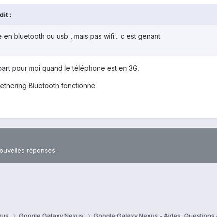
it :
n bluetooth ou usb , mais pas wifi... c est genant
part pour moi quand le téléphone est en 3G.
tethering Bluetooth fonctionne
nouvelles réponses.
xus
Google Galaxy Nexus
Google Galaxy Nexus - Aides, Question