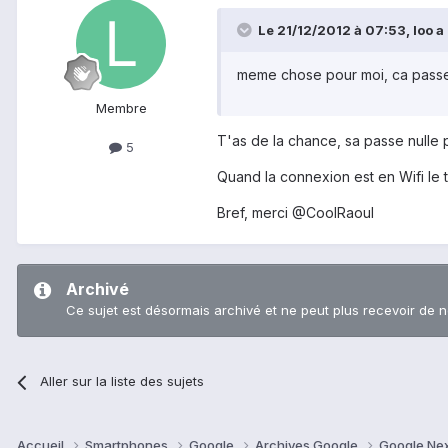
Le 21/12/2012 à 07:53, loo a d
meme chose pour moi, ca passe e
Membre
T'as de la chance, sa passe nulle 
5
Quand la connexion est en Wifi le 
Bref, merci @CoolRaoul
Archivé
Ce sujet est désormais archivé et ne peut plus recevoir de 
Aller sur la liste des sujets
Accueil
Smartphones
Google
Archives Google
Google Ne