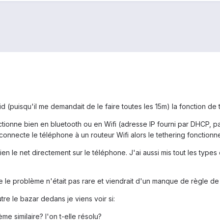
id (puisqu'il me demandait de le faire toutes les 15m) la fonction de 
ionne bien en bluetooth ou en Wifi (adresse IP fourni par DHCP, pa
 connecte le téléphone à un routeur Wifi alors le tethering fonctionn
bien le net directement sur le téléphone. J'ai aussi mis tout les types
e le problème n'était pas rare et viendrait d'un manque de règle de r
tre le bazar dedans je viens voir si:
e similaire? l'on t-elle résolu?