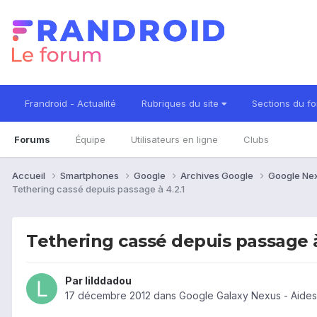
Frandroid - Actualité
Rubriques du site
Sections du f
Forums
Équipe
Utilisateurs en ligne
Clubs
Accueil
Smartphones
Google
Archives Google
Google Ne
Tethering cassé depuis passage à 4.2.1
Tethering cassé depuis passage à
Par
lilddadou
17 décembre 2012
dans
Google Galaxy Nexus - Aides