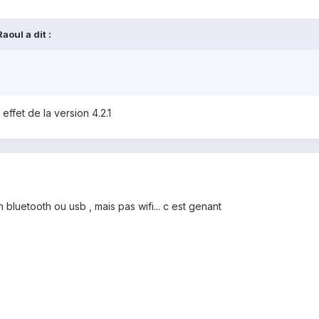
oul a dit :
effet de la version 4.2.1
luetooth ou usb , mais pas wifi... c est genant