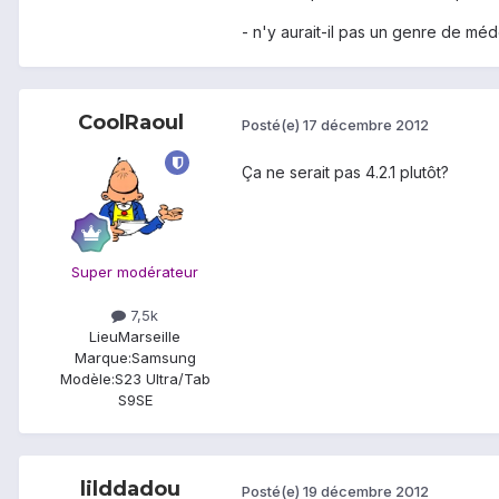
- n'y aurait-il pas un genre de m
CoolRaoul
Posté(e)
17 décembre 2012
Ça ne serait pas 4.2.1 plutôt?
Super modérateur
7,5k
Lieu
Marseille
Marque:
Samsung
Modèle:
S23 Ultra/Tab
S9SE
lilddadou
Posté(e)
19 décembre 2012