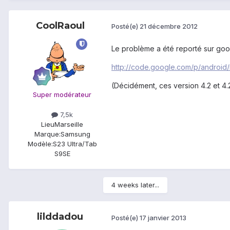
CoolRaoul
Posté(e)
21 décembre 2012
Le problème a été reporté sur goo
http://code.google.com/p/android/
(Décidément, ces version 4.2 et 4.2
Super modérateur
7,5k
Lieu
Marseille
Marque:
Samsung
Modèle:
S23 Ultra/Tab
S9SE
4 weeks later...
lilddadou
Posté(e)
17 janvier 2013