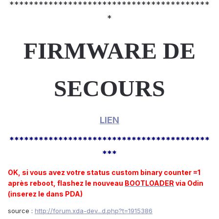
*****************************************
*
FIRMWARE DE
SECOURS
LIEN
*****************************************
***
OK, si vous avez votre status custom binary counter =1
après reboot, flashez le nouveau
BOOTLOADER
via Odin
(inserez le dans PDA)
source :
http://forum.xda-dev...d.php?t=1915386