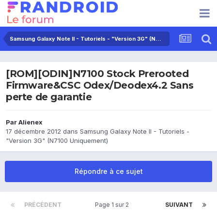
Samsung Galaxy Note II - Tutoriels - "Version 3G" (N7100 Uniquement)
[ROM][ODIN]N7100 Stock Prerooted
Firmware&CSC Odex/Deodex4.2 Sans
perte de garantie
Par
Alienex
17 décembre 2012
dans
Samsung Galaxy Note II - Tutoriels -
"Version 3G" (N7100 Uniquement)
Répondre à ce sujet
PRÉCÉDENT
Page 1 sur 2
SUIVANT