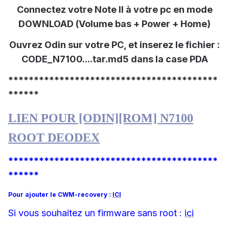
Connectez votre Note II
à votre
pc en mode
DOWNLOAD
(Volume bas + Power + Hom
e)
Ouvrez Odin sur vot
re PC
, et inser
ez le fichier :
CODE_N7100....tar.md5
dans la case
PDA
*****************************************
******
LIEN
POUR
[ODIN][ROM] N7100
ROOT DEODEX
*****************************************
******
Pour ajouter le CWM-recovery
:
ICI
S
i vous souhaitez un firm
ware sans root
:
ici