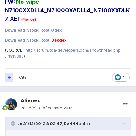
FW:
No-wipe
N7100XXDLL4_N7100OXADLL4_N7100XXDLK
7_XEF
(France)
Download_Stock_Root_Odex
Download_Stock_Root_
Deodex
(SOURCE :
http://forum.xda-developers.com/showthread.php?
t=1915386
)
Citer
1
Alienex
Posté(e)
31 décembre 2012
Le 31/12/2012 à 02:47, DzNNN a dit :