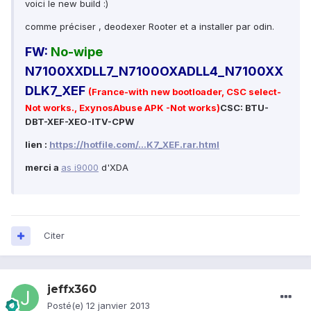
voici le new build :)
comme préciser , deodexer Rooter et a installer par odin.
FW:
No-wipe
N7100XXDLL7_N7100OXADLL4_N7100XX
DLK7_XEF
(France-with new bootloader, CSC select-
Not works., ExynosAbuse APK -Not works)
CSC: BTU-
DBT-XEF-XEO-ITV-CPW
lien :
https://hotfile.com/...K7_XEF.rar.html
merci a
as i9000
d'XDA
Citer
jeffx360
Posté(e)
12 janvier 2013