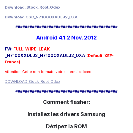
Download_Stock_Root_Odex
Download CSC_N7100OXADLJ2_OXA
###########################################
Android 4.1.2 Nov. 2012
FW:
FULL-WIPE-LEAK
_N7100XXDLJ2_N7100OXADLJ2_OXA
(Default: XEF-
France)
Attention!
Cette rom formate vo
tre
internal sdcard
DOWNLOAD Stock_Root_Odex
###########################################
Comment flasher:
Installez
les drivers
Samsung
Dézipez la ROM