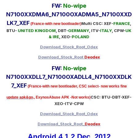
FW:
No-wipe
N7100XXDMA6_N7100OXADMA5_N7100XXD
LK7_XEF
Multi CSC: XEF-
FRANCE
,
(France-with new bootloader)
BTU-
UNITED KINGDOM
, DBT-
GERMANY
, ITV-
ITALY
, CPW-
UK
& IRE
, XEO-
POLAND
Download_Stock_Root_Odex
Download_Stock_Root
Deodex
FW:
No-wipe
N7100XXDLL7_N7100OXADLL4_N7100XXDLK
7_XEF
(France-with new bootloader, CSC select- now works fine
CSC: BTU-DBT-XEF-
update apk&go
., ExynosAbuse APK -Not works)
XEO-ITV-CPW
Download_Stock_Root_Odex
Download_Stock_Root_
Deodex
Android 4.1.2 Dec. 2012