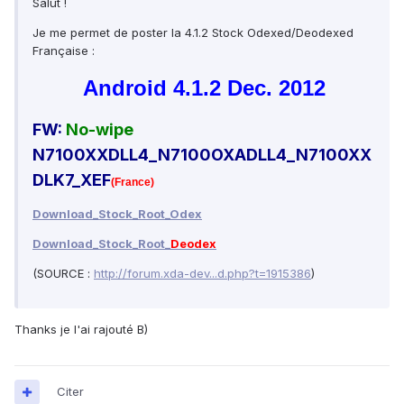
Salut !
Je me permet de poster la 4.1.2 Stock Odexed/Deodexed
Française :
Android 4.1.2 Dec. 2012
FW:
No-wipe
N7100XXDLL4_N7100OXADLL4_N7100XX
DLK7_XEF
(France)
Download_Stock_Root_Odex
Download_Stock_Root_
Deodex
(SOURCE :
http://forum.xda-dev...d.php?t=1915386
)
Thanks je l'ai rajouté B)
Citer