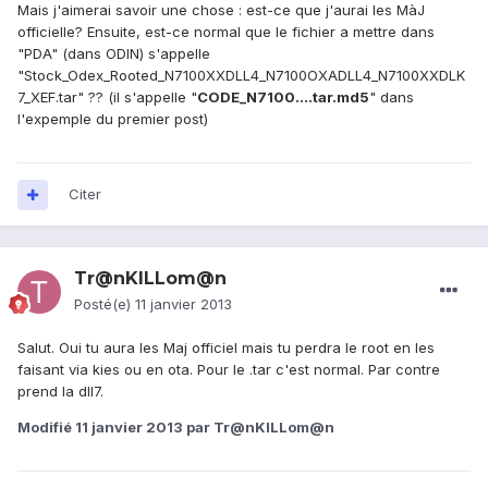
Mais j'aimerai savoir une chose : est-ce que j'aurai les MàJ
officielle? Ensuite, est-ce normal que le fichier a mettre dans
"PDA" (dans ODIN) s'appelle
"Stock_Odex_Rooted_N7100XXDLL4_N7100OXADLL4_N7100XXDLK
7_XEF.tar" ?? (il s'appelle "
CODE_N7100....tar.md5
" dans
l'expemple du premier post)
Citer
Tr@nKILLom@n
Posté(e)
11 janvier 2013
Salut. Oui tu aura les Maj officiel mais tu perdra le root en les
faisant via kies ou en ota. Pour le .tar c'est normal. Par contre
prend la dll7.
Modifié
11 janvier 2013
par Tr@nKILLom@n