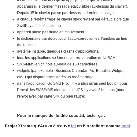
lisait la conversation et qu'on appuyait pour que le clavier
apparaisse, le dernier message était visible (au-dessus du clavier).
Depuis JB le clavier passe par-dessus le dernier message.
a chaque redémarrage, le clavier stock revient par défaut, alors que
SwiftKey a été sélectionné
appareil photo pas fluide en mouvement.
le dictionnaire par défaut pour l'auto-correction est l'anglais au lieu
du français.
système instable, quelques crashs d'applications.
tous les applications se ferment après saturation de la RAM.
SMS/MMS en chinois au-delà de 160 caractères.
widgets (par exemple : Business Calendar Pro, Beautiful Widget,
etc...) qui disparaissent après un redémarrage.
dans l’application Go SMS Pro, il n'y a plus qu'un seul bouton pour
l'envoi des SMS/MMS alors que sur ICS il y avait 2 boutons (pour
l'envoi avec par carte SIM ou bien l'autre).
Pour le manque de fluidité sous JB, tester ça :
Projet Xtreme qu'Aruka à trouvé
ici
en l’installant comme
ceci
.