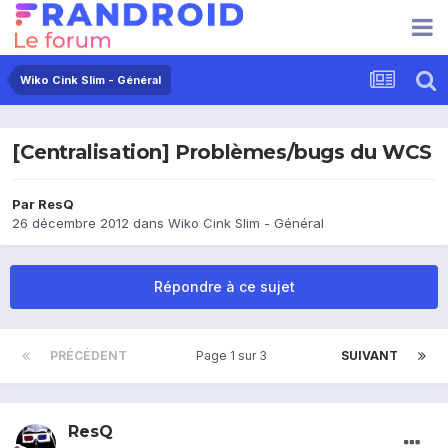
Wiko Cink Slim - Général
[Centralisation] Problèmes/bugs du WCS
Par
ResQ
26 décembre 2012
dans
Wiko Cink Slim - Général
Répondre à ce sujet
PRÉCÉDENT
Page 1 sur 3
SUIVANT
ResQ