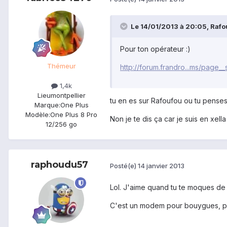
Le 14/01/2013 à 20:05, Rafou
Pour ton opérateur :)
Thémeur
http://forum.frandro...ms/page__
1,4k
Lieu
montpellier
tu en es sur Rafoufou ou tu penses ?
Marque:
One Plus
Modèle:
One Plus 8 Pro
Non je te dis ça car je suis en xel
12/256 go
raphoudu57
Posté(e)
14 janvier 2013
Lol. J'aime quand tu te moques de m
C'est un modem pour bouygues, po