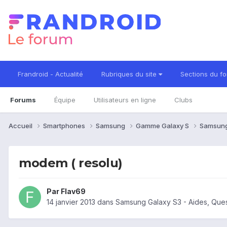
Frandroid - Actualité
Rubriques du site
Sections du f
Forums
Équipe
Utilisateurs en ligne
Clubs
Accueil
Smartphones
Samsung
Gamme Galaxy S
Samsung
modem ( resolu)
Par
Flav69
14 janvier 2013
dans
Samsung Galaxy S3 - Aides, Que