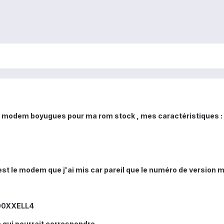
 un modem boyugues pour ma rom stock , mes caractéristiques :
t le modem que j'ai mis car pareil que le numéro de version 
300XXELL4
 qui pourrait correspondre