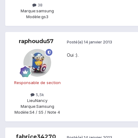
38
Marque:
samsung
Modèle:
gs3
raphoudu57
Posté(e)
14 janvier 2013
Oui :).
Responsable de section
5,5k
Lieu
Nancy
Marque:
Samsung
Modèle:
S4 / S5 / Note 4
fabrice34270
Posté(e)
14 janvier 2013