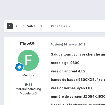
1
2
SUIVANT
Page 1 sur 2
Flav69
Posté(e)
14 janvier 2013
Salut a tous , voila je cherche
modele gt-i9300
version android 4.1.2
Membre
bande de base (i9300XXEL4) c'es
38
version kernel Siyah 1.8.6
Marque:
samsung
Modèle:
gs3
numéro de version JZO54K.I9
Donc voila je cherche un modem