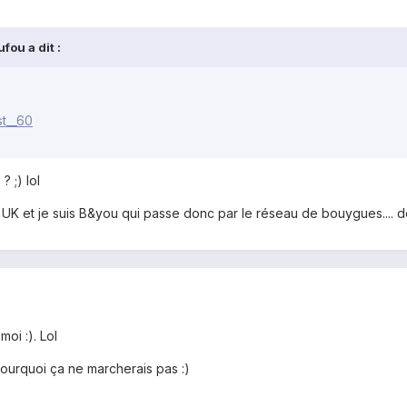
fou a dit :
st__60
 ;) lol
la UK et je suis B&you qui passe donc par le réseau de bouygues.... d
oi :). Lol
urquoi ça ne marcherais pas :)