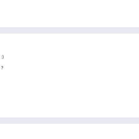
 :)
 ?