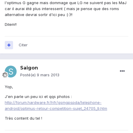
l'optimus G gagne mais dommage que LG ne suivent pas les MaJ
car il aurai été plus interessent ( mais je pense que des roms
alternative devrai sortir d'ici peu :) )!!
Dilem!!
Citer
Saigon
Posté(e)
9 mars 2013
Yop,
J'en parle un peu ici et qqs photos :
http://forum.hardware.fr/hfr/gsmgpspda/telephone-
android/optimus-retour-competition-sujet_24705_9.htm
Très content du tel !