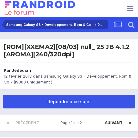
Samsung Galaxy S3 - Développement, Rom & Co - (I9300 uniquement )
[ROM][XXEMA2][08/03] null_ 25 JB 4.1.2
[AROMA][240/320dpi]
Par
Jedediah
12 février 2013
dans
Samsung Galaxy S3 - Développement, Rom &
Co - (I9300 uniquement )
Répondre à ce sujet
PRÉCÉDENT
Page 1 sur 2
SUIVANT