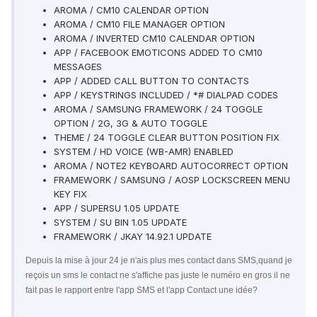
AROMA / CM10 CALENDAR OPTION
AROMA / CM10 FILE MANAGER OPTION
AROMA / INVERTED CM10 CALENDAR OPTION
APP / FACEBOOK EMOTICONS ADDED TO CM10
MESSAGES
APP / ADDED CALL BUTTON TO CONTACTS
APP / KEYSTRINGS INCLUDED / *# DIALPAD CODES
AROMA / SAMSUNG FRAMEWORK / 24 TOGGLE
OPTION / 2G, 3G & AUTO TOGGLE
THEME / 24 TOGGLE CLEAR BUTTON POSITION FIX
SYSTEM / HD VOICE (WB-AMR) ENABLED
AROMA / NOTE2 KEYBOARD AUTOCORRECT OPTION
FRAMEWORK / SAMSUNG / AOSP LOCKSCREEN MENU
KEY FIX
APP / SUPERSU 1.05 UPDATE
SYSTEM / SU BIN 1.05 UPDATE
FRAMEWORK / JKAY 14.92.1 UPDATE
Depuis la mise à jour 24 je n'ais plus mes contact dans SMS,quand je
reçois un sms le contact ne s'affiche pas juste le numéro en gros il ne
fait pas le rapport entre l'app SMS et l'app Contact une idée?