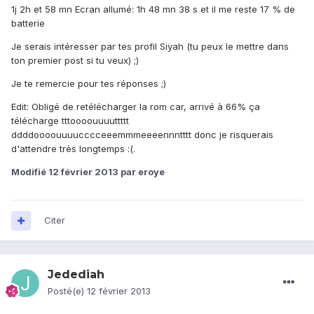
1j 2h et 58 mn Ecran allumé: 1h 48 mn 38 s et il me reste 17 % de
batterie
Je serais intéresser par tes profil Siyah (tu peux le mettre dans
ton premier post si tu veux) ;)
Je te remercie pour tes réponses ;)
Edit: Obligé de retélécharger la rom car, arrivé à 66% ça
télécharge tttoooouuuuttttt
ddddoooouuuucccceeemmmeeeennntttt donc je risquerais
d'attendre très longtemps :(.
Modifié
12 février 2013
par eroye
Citer
Jedediah
Posté(e)
12 février 2013