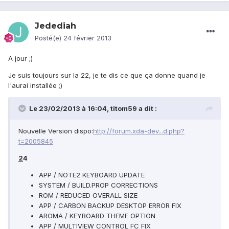
Jedediah
Posté(e)
24 février 2013
A jour ;)
Je suis toujours sur la 22, je te dis ce que ça donne quand je
l'aurai installée ;)
Le 23/02/2013 à 16:04, titom59 a dit :
Nouvelle Version dispo:
http://forum.xda-dev...d.php?
t=2005845
2
4
APP / NOTE2 KEYBOARD UPDATE
SYSTEM / BUILD.PROP CORRECTIONS
ROM / REDUCED OVERALL SIZE
APP / CARBON BACKUP DESKTOP ERROR FIX
AROMA / KEYBOARD THEME OPTION
APP / MULTIVIEW CONTROL FC FIX