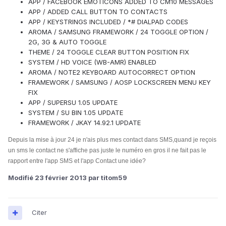
APP / FACEBOOK EMOTICONS ADDED TO CM10 MESSAGES
APP / ADDED CALL BUTTON TO CONTACTS
APP / KEYSTRINGS INCLUDED / *# DIALPAD CODES
AROMA / SAMSUNG FRAMEWORK / 24 TOGGLE OPTION /
2G, 3G & AUTO TOGGLE
THEME / 24 TOGGLE CLEAR BUTTON POSITION FIX
SYSTEM / HD VOICE (WB-AMR) ENABLED
AROMA / NOTE2 KEYBOARD AUTOCORRECT OPTION
FRAMEWORK / SAMSUNG / AOSP LOCKSCREEN MENU KEY
FIX
APP / SUPERSU 1.05 UPDATE
SYSTEM / SU BIN 1.05 UPDATE
FRAMEWORK / JKAY 14.92.1 UPDATE
Depuis la mise à jour 24 je n'ais plus mes contact dans SMS,quand je reçois
un sms le contact ne s'affiche pas juste le numéro en gros il ne fait pas le
rapport entre l'app SMS et l'app Contact une idée?
Modifié
23 février 2013
par titom59
Citer