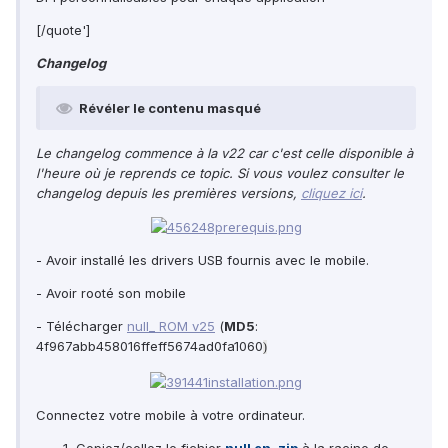
[/quote']
Changelog
Révéler le contenu masqué
Le changelog commence à la v22 car c'est celle disponible à
l'heure où je reprends ce topic. Si vous voulez consulter le
changelog depuis les premières versions,
cliquez ici
.
- Avoir installé les drivers USB fournis avec le mobile.
- Avoir rooté son mobile
- Télécharger
null_ ROM v25
(
MD5
:
4f967abb458016ffeff5674ad0fa1060
)
Connectez votre mobile à votre ordinateur.
Copiez/collez le fichier
null en .zip
à la racine de