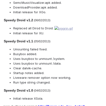
SemcMusicVisualizer.apk added.
DownloadProvider.apk added.
Initial release for XGo.
Speedy Droid v1.2
(06/02/2013)
Replaced all Dirod to Droid.
Initial release for XU.
Speedy Droid v1.1
(05/02/2013)
Umounting failed fixed.
Busybox added.
Uses busybox to unmount /system.
Uses busybox to unmount /data.
Clear dalvik-cache.
Startup notes added.
Liveware remover option now working.
Run type string changed.
Speedy Droid v1.0
(04/02/2013)
Initial release XSola.