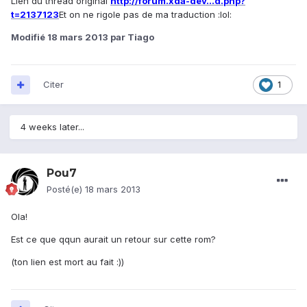
Lien du thread original
http://forum.xda-dev...d.php?
t=2137123
Et on ne rigole pas de ma traduction :lol:
Modifié
18 mars 2013
par Tiago
Citer
1
4 weeks later...
Pou7
Posté(e)
18 mars 2013
Ola!
Est ce que qqun aurait un retour sur cette rom?
(ton lien est mort au fait :))