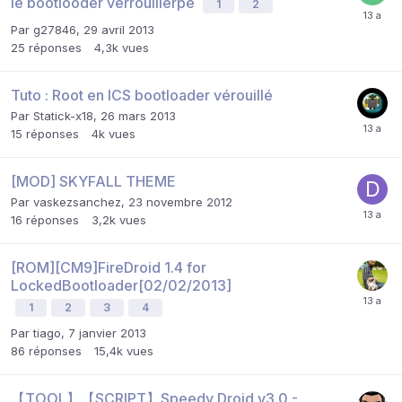
le bootlooder verrouillerpe
1
2
Par
g27846
,
29 avril 2013
25
réponses
4,3k
vues
Tuto : Root en ICS bootloader vérouillé
Par
Statick-x18
,
26 mars 2013
15
réponses
4k
vues
[MOD] SKYFALL THEME
Par
vaskezsanchez
,
23 novembre 2012
16
réponses
3,2k
vues
[ROM][CM9]FireDroid 1.4 for
LockedBootloader[02/02/2013]
1
2
3
4
Par
tiago
,
7 janvier 2013
86
réponses
15,4k
vues
【TOOL】【SCRIPT】Speedy Droid v3.0 -