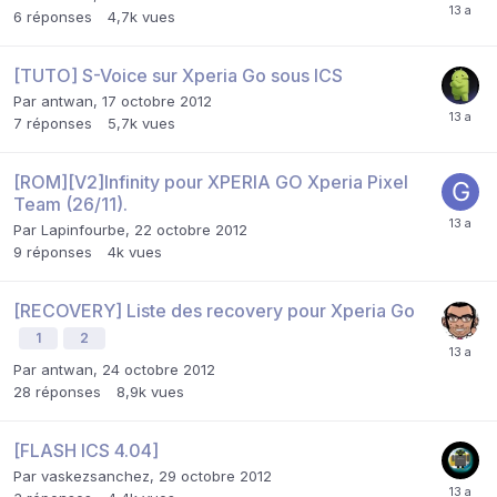
6
réponses
4,7k
vues
[TUTO] S-Voice sur Xperia Go sous ICS
Par
antwan
,
17 octobre 2012
7
réponses
5,7k
vues
[ROM][V2]Infinity pour XPERIA GO Xperia Pixel
Team (26/11).
Par
Lapinfourbe
,
22 octobre 2012
9
réponses
4k
vues
[RECOVERY] Liste des recovery pour Xperia Go
1
2
Par
antwan
,
24 octobre 2012
28
réponses
8,9k
vues
[FLASH ICS 4.04]
Par
vaskezsanchez
,
29 octobre 2012