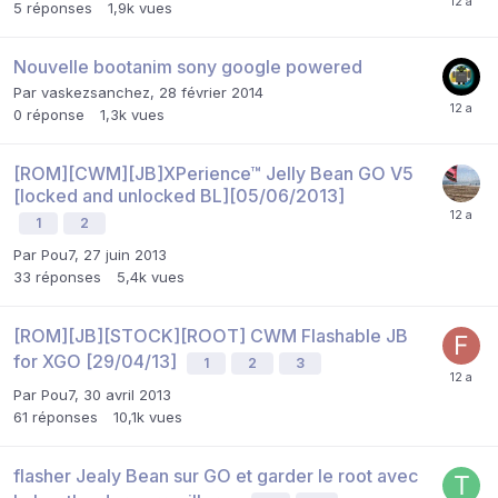
5
réponses
1,9k
vues
Nouvelle bootanim sony google powered
Par
vaskezsanchez
,
28 février 2014
0
réponse
1,3k
vues
[ROM][CWM][JB]XPerience™ Jelly Bean GO V5
[locked and unlocked BL][05/06/2013]
1
2
Par
Pou7
,
27 juin 2013
33
réponses
5,4k
vues
[ROM][JB][STOCK][ROOT] CWM Flashable JB
for XGO [29/04/13]
1
2
3
Par
Pou7
,
30 avril 2013
61
réponses
10,1k
vues
flasher Jealy Bean sur GO et garder le root avec