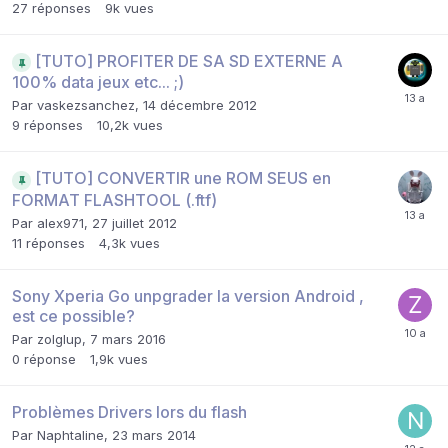
27
réponses
9k
vues
[TUTO] PROFITER DE SA SD EXTERNE A
100% data jeux etc... ;)
Par
vaskezsanchez
,
14 décembre 2012
9
réponses
10,2k
vues
[TUTO] CONVERTIR une ROM SEUS en
FORMAT FLASHTOOL (.ftf)
Par
alex971
,
27 juillet 2012
11
réponses
4,3k
vues
Sony Xperia Go unpgrader la version Android ,
est ce possible?
Par
zolglup
,
7 mars 2016
0
réponse
1,9k
vues
Problèmes Drivers lors du flash
Par
Naphtaline
,
23 mars 2014