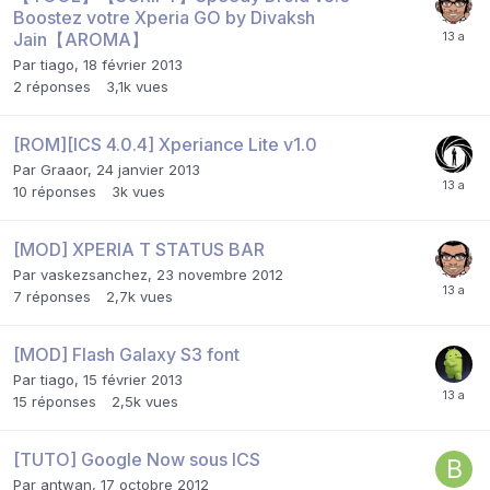
Boostez votre Xperia GO by Divaksh
Jain【AROMA】
Par
tiago
,
18 février 2013
2
réponses
3,1k
vues
[ROM][ICS 4.0.4] Xperiance Lite v1.0
Par
Graaor
,
24 janvier 2013
10
réponses
3k
vues
[MOD] XPERIA T STATUS BAR
Par
vaskezsanchez
,
23 novembre 2012
7
réponses
2,7k
vues
[MOD] Flash Galaxy S3 font
Par
tiago
,
15 février 2013
15
réponses
2,5k
vues
[TUTO] Google Now sous ICS
Par
antwan
,
17 octobre 2012