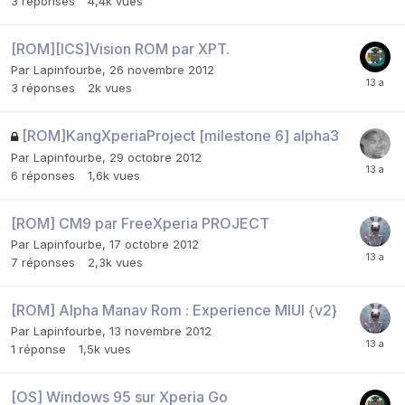
3
réponses
4,4k
vues
[ROM][ICS]Vision ROM par XPT.
Par
Lapinfourbe
,
26 novembre 2012
3
réponses
2k
vues
[ROM]KangXperiaProject [milestone 6] alpha3
Par
Lapinfourbe
,
29 octobre 2012
6
réponses
1,6k
vues
[ROM] CM9 par FreeXperia PROJECT
Par
Lapinfourbe
,
17 octobre 2012
7
réponses
2,3k
vues
[ROM] Alpha Manav Rom : Experience MIUI {v2}
Par
Lapinfourbe
,
13 novembre 2012
1
réponse
1,5k
vues
[OS] Windows 95 sur Xperia Go