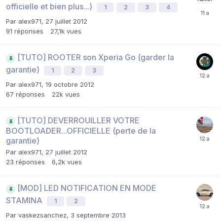
officielle et bien plus...)
1
2
3
4
Par
alex971
,
27 juillet 2012
91
réponses
27,1k
vues
[TUTO] ROOTER son Xperia Go (garder la
garantie)
1
2
3
Par
alex971
,
19 octobre 2012
67
réponses
22k
vues
[TUTO] DEVERROUILLER VOTRE
BOOTLOADER...OFFICIELLE (perte de la
garantie)
Par
alex971
,
27 juillet 2012
23
réponses
6,2k
vues
[MOD] LED NOTIFICATION EN MODE
STAMINA
1
2
Par
vaskezsanchez
,
3 septembre 2013