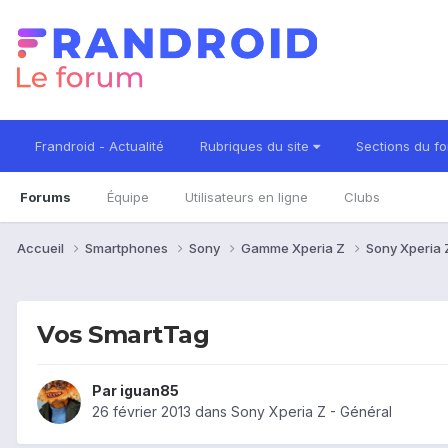
Frandroid - Actualité
Rubriques du site
Sections du f
Forums
Équipe
Utilisateurs en ligne
Clubs
Accueil
Smartphones
Sony
Gamme Xperia Z
Sony Xperia
Vos SmartTag
Par
iguan85
26 février 2013
dans
Sony Xperia Z - Général