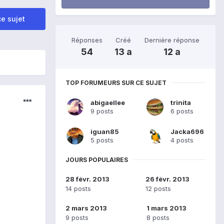
e sujet
Réponses
Créé
Dernière réponse
54
13 a
12 a
TOP FORUMEURS SUR CE SUJET
abigaellee
trinita
9 posts
6 posts
iguan85
Jacka696
5 posts
4 posts
JOURS POPULAIRES
28 févr. 2013
26 févr. 2013
14 posts
12 posts
2 mars 2013
1 mars 2013
9 posts
8 posts