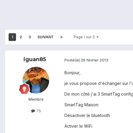
1
2
3
SUIVANT
Page 1 sur 3
iguan85
Posté(e)
26 février 2013
Bonjour,
je vous propose d'échanger sur l'u
De mon côté j'ai 3 SmartTag confi
Membre
SmartTag Maison:
75
Désactiver le bluetooth
Activer le WiFi