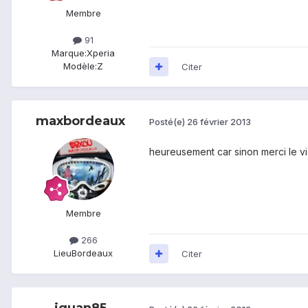
Membre
91
Marque:
Xperia
Modèle:
Z
Citer
maxbordeaux
Posté(e)
26 février 2013
heureusement car sinon merci le vi
Membre
266
Lieu
Bordeaux
Citer
iguan85