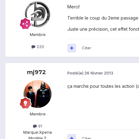
Merci!
Terrible le coup du 2eme passage q
Juste une précision, cet effet fon
Membre
220
Citer
mj972
Posté(e)
26 février 2013
ça marche pour toutes les action (ca
Membre
91
Marque:
Xperia
Modèle:
Z
Citer