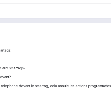
artags:
ne aux smartags?
devant?
le telephone devant le smartag, cela annule les actions programmée