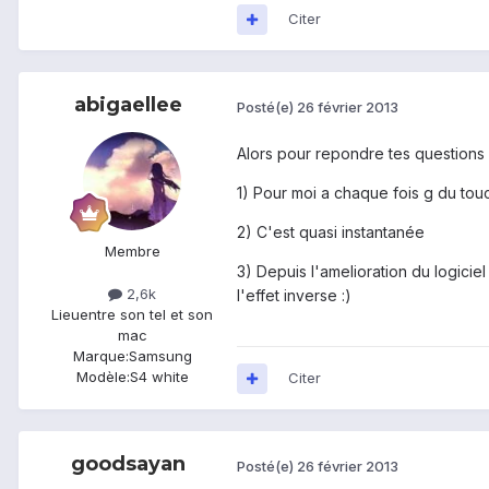
Citer
abigaellee
Posté(e)
26 février 2013
Alors pour repondre tes questions 
1) Pour moi a chaque fois g du tou
2) C'est quasi instantanée
Membre
3) Depuis l'amelioration du logicie
2,6k
l'effet inverse :)
Lieu
entre son tel et son
mac
Marque:
Samsung
Modèle:
S4 white
Citer
goodsayan
Posté(e)
26 février 2013