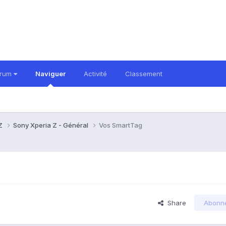
orum
Naviguer
Activité
Classement
 Z
Sony Xperia Z - Général
Vos SmartTag
Share
Abonn