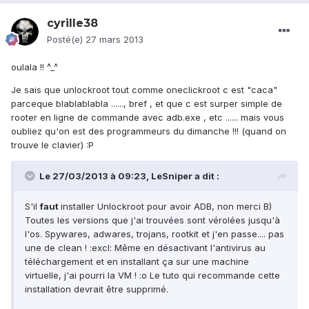
cyrille38
Posté(e)
27 mars 2013
oulala !! ^_^
Je sais que unlockroot tout comme oneclickroot c est "caca"
parceque blablablabla ......, bref , et que c est surper simple de
rooter en ligne de commande avec adb.exe , etc ...... mais vous
oubliez qu'on est des programmeurs du dimanche !!! (quand on
trouve le clavier) :P
Le 27/03/2013 à 09:23, LeSniper a dit :
S'il
faut
installer Unlockroot pour avoir ADB, non merci B)
Toutes les versions que j'ai trouvées sont vérolées jusqu'à
l'os. Spywares, adwares, trojans, rootkit et j'en passe.... pas
une de clean ! :excl: Même en désactivant l'antivirus au
téléchargement et en installant ça sur une machine
virtuelle, j'ai pourri la VM ! :o Le tuto qui recommande cette
installation devrait être supprimé.