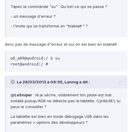
Tapez la commande "su" . Qu'est-ce qui se passe ?
- un message d'erreur ?
- l'invite qui se transforme en "blabla# " ?
donc pas de message d"erreur et oui on est bien en blabla# :
u0_a69@android:/ $ su

root@android:/ #
Le 28/03/2013 à 06:36, Lannig a dit :
@
LeSniper
: là je sèche, visiblement ton pilote est mal
installé puisqu'ADB ne détecte pas la tablette. Cyrille38.1, tu
peux le conseiller ?
La tablette est bien en mode débogage USB dans les
paramètres > options des développeurs ?