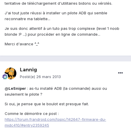
tentative de téléchargement d'utilitaires bidons ou vérolés.
J'ai tout juste réussi à installer un pilote ADB qui semble
reconnaitre ma tablette...
Je suis donc attentif à un tuto pas trop complexe (level 1 noob
blonde :P ...) pour procéder en ligne de commande...
Merci d'avance ^_^
Lannig
Posté(e)
26 mars 2013
@
LeSniper
: as-tu installé ADB (la commande) aussi ou
seulement le pilote ?
Si oui, je pense que le boulot est presque fait.
Comme le démontre ce post :
https://forum.frandroid.com/topic/142647-firmware-du-
midc410/#entry2359245