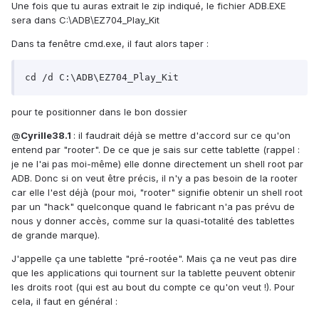
Une fois que tu auras extrait le zip indiqué, le fichier ADB.EXE
sera dans C:\ADB\EZ704_Play_Kit
Dans ta fenêtre cmd.exe, il faut alors taper :
cd /d C:\ADB\EZ704_Play_Kit
pour te positionner dans le bon dossier
@
Cyrille38.1
: il faudrait déjà se mettre d'accord sur ce qu'on
entend par "rooter". De ce que je sais sur cette tablette (rappel :
je ne l'ai pas moi-même) elle donne directement un shell root par
ADB. Donc si on veut être précis, il n'y a pas besoin de la rooter
car elle l'est déjà (pour moi, "rooter" signifie obtenir un shell root
par un "hack" quelconque quand le fabricant n'a pas prévu de
nous y donner accès, comme sur la quasi-totalité des tablettes
de grande marque).
J'appelle ça une tablette "pré-rootée". Mais ça ne veut pas dire
que les applications qui tournent sur la tablette peuvent obtenir
les droits root (qui est au bout du compte ce qu'on veut !). Pour
cela, il faut en général :