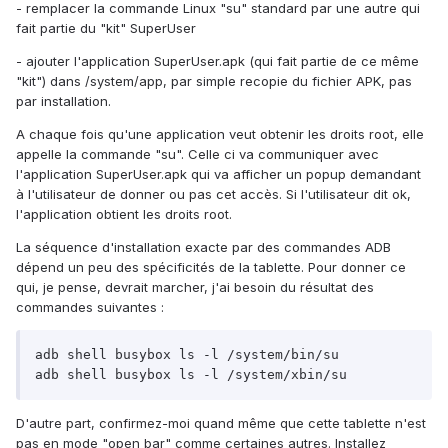
- remplacer la commande Linux "su" standard par une autre qui
fait partie du "kit" SuperUser
- ajouter l'application SuperUser.apk (qui fait partie de ce même
"kit") dans /system/app, par simple recopie du fichier APK, pas
par installation.
A chaque fois qu'une application veut obtenir les droits root, elle
appelle la commande "su". Celle ci va communiquer avec
l'application SuperUser.apk qui va afficher un popup demandant
à l'utilisateur de donner ou pas cet accès. Si l'utilisateur dit ok,
l'application obtient les droits root.
La séquence d'installation exacte par des commandes ADB
dépend un peu des spécificités de la tablette. Pour donner ce
qui, je pense, devrait marcher, j'ai besoin du résultat des
commandes suivantes :
adb shell busybox ls -l /system/bin/su

D'autre part, confirmez-moi quand même que cette tablette n'est
pas en mode "open bar" comme certaines autres. Installez