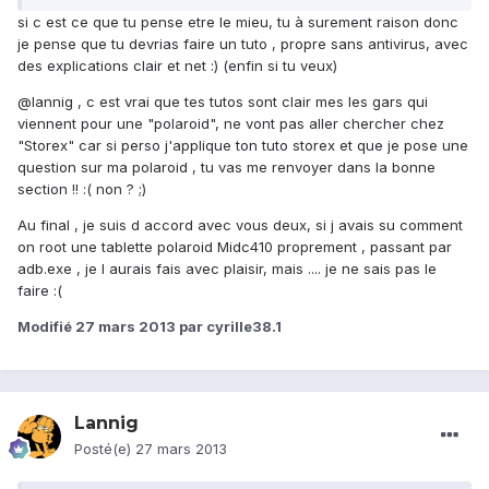
si c est ce que tu pense etre le mieu, tu à surement raison donc
je pense que tu devrias faire un tuto , propre sans antivirus, avec
des explications clair et net :) (enfin si tu veux)
@lannig , c est vrai que tes tutos sont clair mes les gars qui
viennent pour une "polaroid", ne vont pas aller chercher chez
"Storex" car si perso j'applique ton tuto storex et que je pose une
question sur ma polaroid , tu vas me renvoyer dans la bonne
section !! :( non ? ;)
Au final , je suis d accord avec vous deux, si j avais su comment
on root une tablette polaroid Midc410 proprement , passant par
adb.exe , je l aurais fais avec plaisir, mais .... je ne sais pas le
faire :(
Modifié
27 mars 2013
par cyrille38.1
Lannig
Posté(e)
27 mars 2013