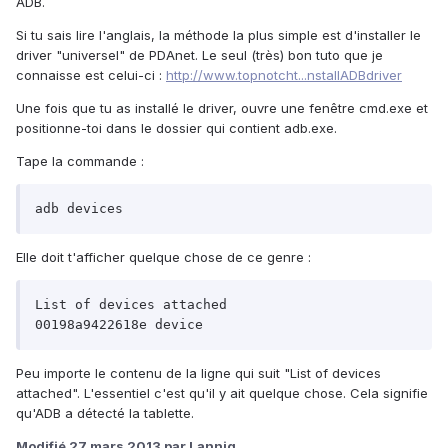
ADB.
Si tu sais lire l'anglais, la méthode la plus simple est d'installer le
driver "universel" de PDAnet. Le seul (très) bon tuto que je
connaisse est celui-ci :
http://www.topnotcht...nstallADBdriver
Une fois que tu as installé le driver, ouvre une fenêtre cmd.exe et
positionne-toi dans le dossier qui contient adb.exe.
Tape la commande :
adb devices
Elle doit t'afficher quelque chose de ce genre :
List of devices attached

00198a9422618e device
Peu importe le contenu de la ligne qui suit "List of devices
attached". L'essentiel c'est qu'il y ait quelque chose. Cela signifie
qu'ADB a détecté la tablette.
Modifié
27 mars 2013
par Lannig