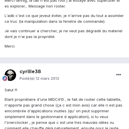
Merci lannig, la tab n'est pas root j'ai essayé avec superuser et
es explorer... Message non rooter.
L'adb c'est ce que jeveut éviter, je n'arrive pas du tout a assimiler
ce truc (la manipulation dans la fenetre de commande).
Je vais continuer a chercher, je ne veut pas dégradé du materiel
dont je n'ai pas la propriété.
Merci
cyrille38
Posté(e)
12 mars 2013
Salut !!!
Etant propriétaire d'une MIDC410 , le fait de rooter cette tablette,
n'apporte pas grand chose (ça c est mon avis) car elle n est pas
emcombrée d'applications inutiles (qu' on peut supprimer
simplement dans le gestionnaire d application), si tu veux
l'overclocker , je pense que c est une tres mauvais idées vu
comment elle chauffe déjà naturellement, ensuite pour le reste,