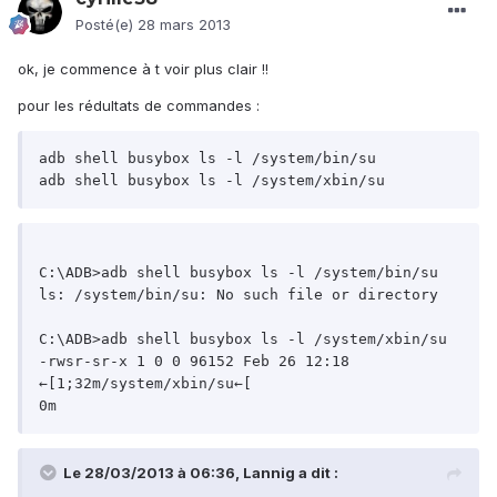
Posté(e)
28 mars 2013
ok, je commence à t voir plus clair !!
pour les rédultats de commandes :
adb shell busybox ls -l /system/bin/su

C:\ADB>adb shell busybox ls -l /system/bin/su

ls: /system/bin/su: No such file or directory

C:\ADB>adb shell busybox ls -l /system/xbin/su

-rwsr-sr-x 1 0 0 96152 Feb 26 12:18 
←[1;32m/system/xbin/su←[

Le 28/03/2013 à 06:36, Lannig a dit :