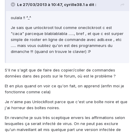
Le 27/03/2013 à 10:47, cyrille38.1 a dit :
oulala !! ^_^
Je sais que unlockroot tout comme oneclickroot c est
"caca" parceque blablablabla ......, bref , et que c est surper
simple de rooter en ligne de commande avec adb.exe , etc
...... mais vous oubliez qu'on est des programmeurs du
dimanche !!! (quand on trouve le clavier) :P
S'il ne s'agit que de faire des copier/coller de commandes
données dans des posts sur le forum, où est le problème ?
Et en plus quand on voir ce qu'on fait, on apprend (enfin moi je
fonctionne comme cela)
Je n'aime pas UnlockRoot parce que c'est une boîte noire et que
j'ai horreur des boîtes noires.
En revanche je suis très sceptique envers les affirmations selon
lesquelles ça serait infecté de virus. On ne peut pas exclure
qu'un malveillant ait mis quelque part une version infectée de