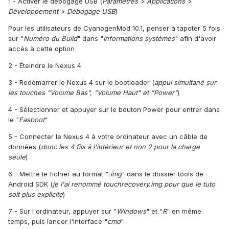
1 - Activer le débogage USB (
Paramètres > Applications >
Développement > Débogage USB
)
Pour les utilisateurs de CyanogenMod 10.1, penser à tapoter 5 fois
sur "
Numéro du Build
" dans "
Informations systèmes
" afin d'avoir
accès à cette option
2 - Éteindre le Nexus 4
3 - Redémarrer le Nexus 4 sur le bootloader (
appui simultané sur
les touches "Volume Bas", "Volume Haut" et "Power"
)
4 - Sélectionner et appuyer sur le bouton Power pour entrer dans
le "
Fasboot
"
5 - Connecter le Nexus 4 à votre ordinateur avec un câble de
données (
donc les 4 fils à l'intérieur et non 2 pour la charge
seule
)
6 - Mettre le fichier au format "
.img
" dans le dossier tools de
Android SDK (
je l'ai renommé touchrecovery.img pour que le tuto
soit plus explicite
)
7 - Sur l'ordinateur, appuyer sur "
Windows
" et "
R
" en même
temps, puis lancer l'interface "
cmd
"