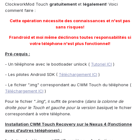
ClockworkMod Touch
gratuitement
et
légalement
! Voici
comment faire :
Cette opération nécessite des connaissances et n'est pas
sans risques!
Frandroid et moi même déclinons toutes responsabilités si
votre téléphone n'est plus fonctionnel!
Pré-requis :
- Un téléphone avec le bootloader unlock (
Tutoriel ICI
)
- Les pilotes Android SDK (
Téléchargement ICI
)
- Le fichier ".img" correspondant au CWM Touch du téléphone (
Téléchargement ICI
)
Pour le fichier "
.img
", il suffit de prendre (
dans la colonne de
droite pour le Touch et gauche pour la version basique
) le fichier
correspondant à votre téléphone.
Installation CWM Touch Recovery sur le Nexus 4 (fonctionne
avec d'autres téléphones) :