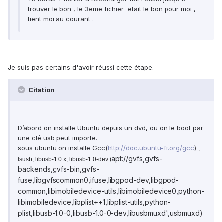
trouver le bon , le 3eme fichier etait le bon pour moi ,
tient moi au courant .
Je suis pas certains d'avoir réussi cette étape.
Citation
D’abord on installe Ubuntu depuis un dvd, ou on le boot par
une clé usb peut importe.
sous ubuntu on installe Gcc(
http://doc.ubuntu-fr.org/gcc
)
,
apt://gvfs,gvfs-
lsusb, libusb-1.0.x, libusb-1.0-dev (
backends,gvfs-bin,gvfs-
fuse,libgvfscommon0,ifuse,libgpod-dev,libgpod-
common,libimobiledevice-utils,libimobiledevice0,python-
libimobiledevice,libplist++1,libplist-utils,python-
plist,libusb-1.0-0,libusb-1.0-0-dev,libusbmuxd1,usbmuxd)