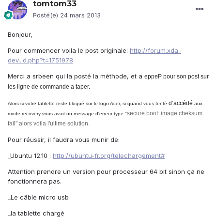
tomtom33
Posté(e)
24 mars 2013
Bonjour,
Pour commencer voila le post originale:
http://forum.xda-
dev...d.php?t=1751978
Merci a srbeen qui la posté la méthode, et a
eppeP pour son post sur
les ligne de commande a taper.
d’accédé
Alors si votre tablette reste bloqué sur le logo Acer, si quand vous tenté
aux
secure boot: image cheksum
mode recovery vous avait un message d'erreur type "
fail" alors voila l'ultime solution.
Pour réussir, il faudra vous munir de:
_Ubuntu 12.10 :
http://ubuntu-fr.org/telechargement#
Attention prendre un version pour processeur 64 bit sinon ça ne
fonctionnera pas.
_Le câble micro usb
_la tablette chargé