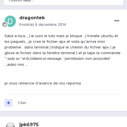
1 month later...
dragontek
Posté(e)
6 décembre 2014
Salut a tous , j'ai suivi le tuto mais je bloque . j'installe ubuntu et
les paquets , je cree le fichier apx et voila qu'arrive mon
probleme . dans terminal j'indique le chemin du fichier apx ( je
glisse le fichier dans la fenetre terminal ) et je tape la commande
"
'
permission non accordée
'
sudo su " et là j'obtient un message
...aidez moi ...
je vous remercie d'avance de vos reponse
Citer
jpk6975