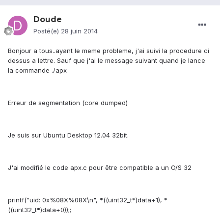
Doude
Posté(e)
28 juin 2014
Bonjour a tous..ayant le meme probleme, j'ai suivi la procedure ci
dessus a lettre. Sauf que j'ai le message suivant quand je lance
la commande ./apx
Erreur de segmentation (core dumped)
Je suis sur Ubuntu Desktop 12.04 32bit.
J'ai modifié le code apx.c pour être compatible a un O/S 32
printf("uid: 0x%08X%08X\n", *((uint32_t*)data+1), *
((uint32_t*)data+0));;