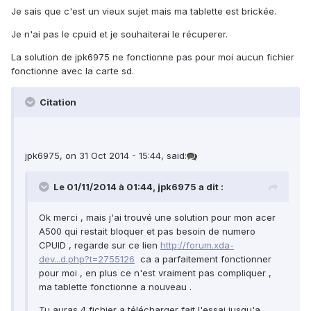
Je sais que c'est un vieux sujet mais ma tablette est brickée.
Je n'ai pas le cpuid et je souhaiterai le récuperer.
La solution de jpk6975 ne fonctionne pas pour moi aucun fichier
fonctionne avec la carte sd.
Citation
jpk6975, on 31 Oct 2014 - 15:44, said:
Le 01/11/2014 à 01:44, jpk6975 a dit :
Ok merci , mais j'ai trouvé une solution pour mon acer
A500 qui restait bloquer et pas besoin de numero
CPUID , regarde sur ce lien
http://forum.xda-
dev...d.php?t=2755126
ca a parfaitement fonctionner
pour moi , en plus ce n'est vraiment pas compliquer ,
ma tablette fonctionne a nouveau .
Tu auras 4 fichier a télécharger fait l'essai jusqu'a