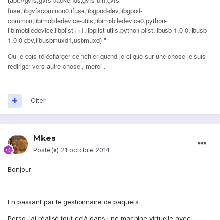
apt://gvfs,gvfs-backends,gvfs-bin,gvfs-
(
fuse,libgvfscommon0,ifuse,libgpod-dev,libgpod-
common,libimobiledevice-utils,libimobiledevice0,python-
libimobiledevice,libplist++1,libplist-utils,python-plist,libusb-1.0-0,libusb-
1.0-0-dev,libusbmuxd1,usbmuxd) "
Ou je dois télécharger ce fichier quand je clique sur une chose je suis
rediriger vers autre chose , merci .
Citer
Mkes
Posté(e)
21 octobre 2014
Bonjour
En passant par le gestionnaire de paquets.
Perso j'ai réalisé tout celà dans une machine virtuelle avec