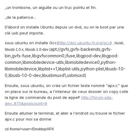
_un trombone, un aiguille ou un truc pointu et fin.
_de la patience...
D’abord on installe Ubuntu depuis un dvd, ou on le boot par une
clé usb peut importe.
sous ubuntu on installe Gcc(
http://doc.ubuntu-fr.org/gcc
)
, lsusb,
apt://gvfs,gvfs-backends,gvfs-
libusb-1.0.x, libusb-1.0-dev (
bin,gvfs-fuse,libgvfscommon0,ifuse,libgpod-dev,libgpod-
common,libimobiledevice-utils,libimobiledevice0,python-
libimobiledevice,libplist++1,libplist-utils,python-plist,libusb-1.0-
0,libusb-1.0-0-dev,libusbmuxd1,usbmuxd)
Ensuite, sous ubuntu, on crée un fichier texte nommé "apx.c" que
on place sur le bureau, a l'interieur de ceux dossier on copy colle
la ligne de commande du post de eppeP
http://forum.xda-
dev...875&postcount=9
Ensuite allumer le terminal, et aller a l'endroit ou trouve le fichier
apx.c pour moi sa donne:
cd /home/<user>/Desktop/APX