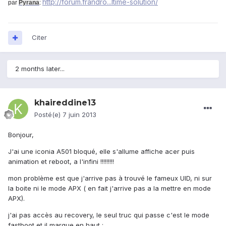
http://forum.frandro...ltime-solution/
par
Pyrana
:
Citer
2 months later...
khaireddine13
Posté(e)
7 juin 2013
Bonjour,
J'ai une iconia A501 bloqué, elle s'allume affiche acer puis
animation et reboot, a l'infini !!!!!!!!!
mon problème est que j'arrive pas à trouvé le fameux UID, ni sur
la boite ni le mode APX ( en fait j'arrive pas a la mettre en mode
APX).
j'ai pas accès au recovery, le seul truc qui passe c'est le mode
fastboot et il marque en haut :