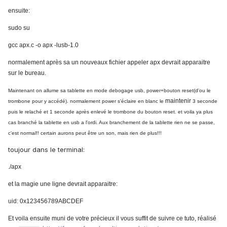
ensuite:
sudo su
gcc apx.c -o apx -lusb-1.0
normalement après sa un nouveaux fichier appeler apx devrait apparaitre
sur le bureau.
Maintenant on allume sa tablette en mode debogage usb, power+bouton reset(d'ou le
maintenir
trombone pour y accédé). normalement power s'éclaire en blanc le
3 seconde
puis le relaché et 1 seconde après enlevé le trombone du bouton reset. et voila ya plus
cas branché la tablette en usb a l'ordi. Aux branchement de la tablette rien ne se passe,
c'est normal!! certain aurons peut être un son, mais rien de plus!!!
toujour dans le terminal:
./apx
et la magie une ligne devrait apparaitre:
uid:
0x123456789ABCDEF
Et voila ensuite muni de votre précieux il vous suffit de suivre ce tuto, réalisé