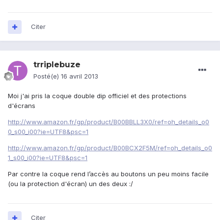
Citer
trriplebuze
Posté(e)
16 avril 2013
Moi j'ai pris la coque double dip officiel et des protections
d'écrans
http://www.amazon.fr/gp/product/B00BBLL3X0/ref=oh_details_o0
0_s00_i00?ie=UTF8&psc=1
http://www.amazon.fr/gp/product/B00BCX2F5M/ref=oh_details_o0
1_s00_i00?ie=UTF8&psc=1
Par contre la coque rend l’accès au boutons un peu moins facile
(ou la protection d'écran) un des deux :/
Citer