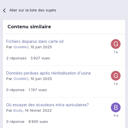
Aller sur la liste des sujets
Contenu similaire
Fichiers disparus dans carte sd
Par
GiveMe1
,
10 juin 2025
2
réponses
5 927
vues
Données perdues aprés réinitialisation d'usine
Par
GiveMe1
,
10 juin 2025
0
réponse
1 747
vues
Où essayer des écouteurs intra-auriculaires?
Par
Bode
,
14 février 2022
0
réponse
8 905
vues