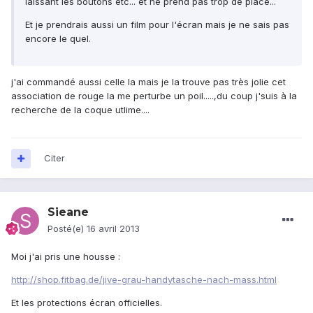
laissant les boutons etc... et ne prend pas trop de place...
Et je prendrais aussi un film pour l'écran mais je ne sais pas
encore le quel.
j'ai commandé aussi celle la mais je la trouve pas très jolie cet
association de rouge la me perturbe un poil.....,du coup j'suis à la
recherche de la coque utlime....
Citer
Sieane
Posté(e)
16 avril 2013
Moi j'ai pris une housse :
http://shop.fitbag.de/jive-grau-handytasche-nach-mass.html
Et les protections écran officielles.