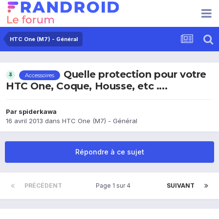
HTC One (M7) - Général
Quelle protection pour votre
Accessoires
HTC One, Coque, Housse, etc ....
Par
spiderkawa
16 avril 2013
dans
HTC One (M7) - Général
Répondre à ce sujet
PRÉCÉDENT
Page 1 sur 4
SUIVANT