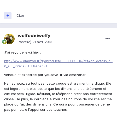
Citer
wolfodeiwolfy
Posté(e)
21 avril 2013
J'ai reçu celle-ci hier :
http://www.amazon.fr/gp/product/B00B9DY0HQ/ref=oh_details_o0
0_s00_i00?ie=UTF8&psc=1
vendue et expédiée par yousave-fr via amazon.fr
Ne l'achetez surtout pas, cette coque est vraiment merdique. Elle
est légèrement plus petite que les dimensions du téléphone et
elle est semi-rigide. Résultat, le téléphone n'est pas correctement
clipsé. De plus, le cerclage autour des boutons de volume est mal
placé du fait des dimensions. Ce qui a pour conséquence de ne
pas permettre l'appui sur ces touches.