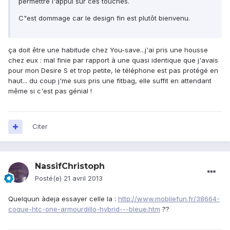
permettre l'appui sur ces touches.
C"est dommage car le design fin est plutôt bienvenu.
ça doit être une habitude chez You-save...j'ai pris une housse
chez eux : mal finie par rapport à une quasi identique que j'avais
pour mon Desire S et trop petite, le téléphone est pas protégé en
haut... du coup j'me suis pris une fitbag, elle suffit en attendant
même si c'est pas génial !
Citer
NassifChristoph
Posté(e)
21 avril 2013
Quelquun àdeja essayer celle la :
http://www.mobilefun.fr/38664-
coque-htc-one-armourdillo-hybrid---bleue.htm
??