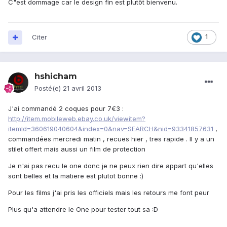
C"est dommage car le design fin est plutôt bienvenu.
Citer
1
hshicham
Posté(e)
21 avril 2013
J'ai commandé 2 coques pour 7€3 :
http://item.mobileweb.ebay.co.uk/viewitem?
itemId=360619040604&index=0&nav=SEARCH&nid=93341857631
,
commandées mercredi matin , recues hier , tres rapide . Il y a un
stilet offert mais aussi un film de protection
Je n'ai pas recu le one donc je ne peux rien dire appart qu'elles
sont belles et la matiere est plutot bonne :)
Pour les films j'ai pris les officiels mais les retours me font peur
Plus qu'a attendre le One pour tester tout sa :D