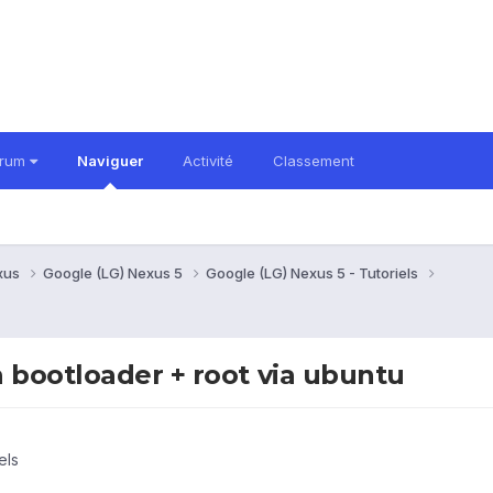
orum
Naviguer
Activité
Classement
xus
Google (LG) Nexus 5
Google (LG) Nexus 5 - Tutoriels
 bootloader + root via ubuntu
els