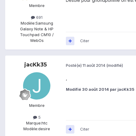
Désolé pour gnondpomme on est en 
Membre
691
Modèle:
Samsung
Galaxy Note & HP
Touchpad CM10 /
WebOs
Citer
jacKk35
Posté(e)
11 août 2014
(modifié)
,
Modifié
30 août 2014
par jacKk35
Membre
5
Marque:
htc
Modèle:
desire
Citer