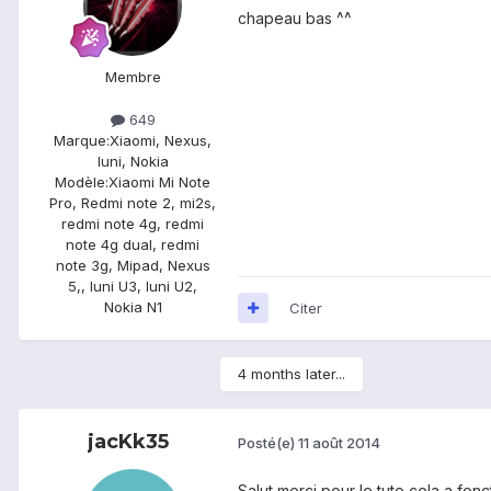
chapeau bas ^^
Membre
649
Marque:
Xiaomi, Nexus,
Iuni, Nokia
Modèle:
Xiaomi Mi Note
Pro, Redmi note 2, mi2s,
redmi note 4g, redmi
note 4g dual, redmi
note 3g, Mipad, Nexus
5,, Iuni U3, Iuni U2,
Nokia N1
Citer
4 months later...
jacKk35
Posté(e)
11 août 2014
Salut,merci pour le tuto cela a fon