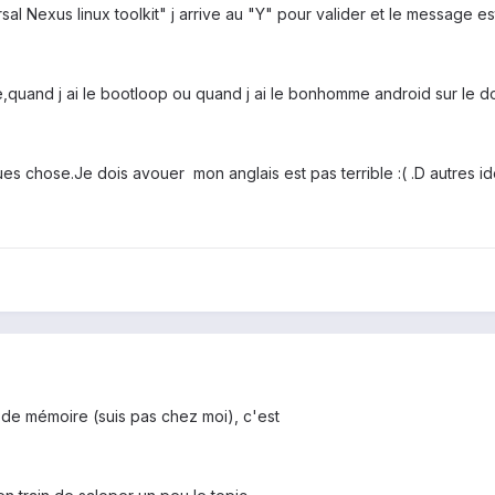
sal Nexus linux toolkit" j arrive au "Y" pour valider et le message es
,quand j ai le bootloop ou quand j ai le bonhomme android sur le dos
es chose.Je dois avouer mon anglais est pas terrible :( .D autres id
, de mémoire (suis pas chez moi), c'est