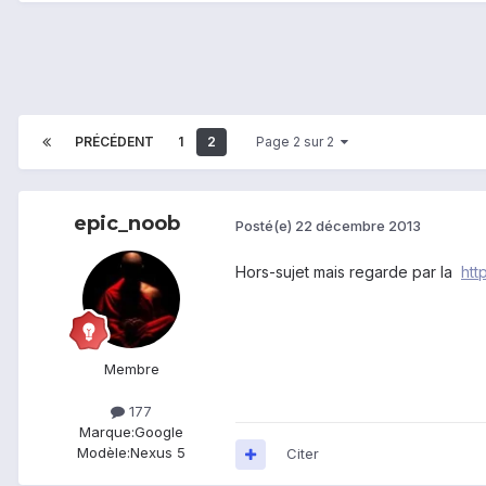
PRÉCÉDENT
1
2
Page 2 sur 2
epic_noob
Posté(e)
22 décembre 2013
Hors-sujet mais regarde par la
htt
Membre
177
Marque:
Google
Modèle:
Nexus 5
Citer