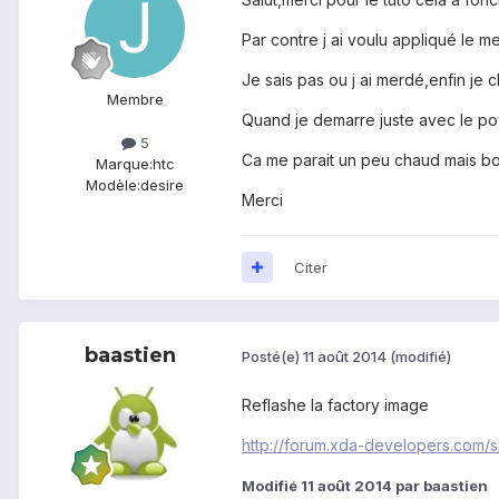
Par contre j ai voulu appliqué le
Je sais pas ou j ai merdé,enfin je
Membre
Quand je demarre juste avec le pow
5
Ca me parait un peu chaud mais b
Marque:
htc
Modèle:
desire
Merci
Citer
baastien
Posté(e)
11 août 2014
(modifié)
Reflashe la factory image
http://forum.xda-developers.com
Modifié
11 août 2014
par baastien