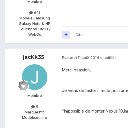
Membre
691
Modèle:
Samsung
Galaxy Note & HP
Touchpad CM10 /
WebOs
Citer
jacKk35
Posté(e)
11 août 2014
(modifié)
Merci baastien,
Je viens de tester mais le pc n arr
Membre
5
"Impossible de monter Nexus 10,Im
Marque:
htc
Modèle:
desire