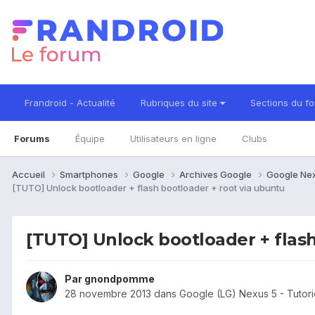
Frandroid - Actualité
Rubriques du site
Sections du f
Forums
Équipe
Utilisateurs en ligne
Clubs
Accueil
Smartphones
Google
Archives Google
Google Ne
[TUTO] Unlock bootloader + flash bootloader + root via ubuntu
[TUTO] Unlock bootloader + flash
Par
gnondpomme
28 novembre 2013
dans
Google (LG) Nexus 5 - Tutori