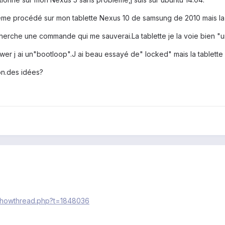
 meme procédé sur mon tablette Nexus 10 de samsung de 2010 mais la
 cherche une commande qui me sauverai.La tablette je la voie bien 
er j ai un"bootloop".J ai beau essayé de" locked" mais la tablette
on.des idées?
/showthread.php?t=1848036