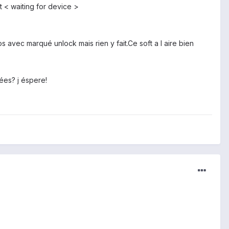
t < waiting for device >
 avec marqué unlock mais rien y fait.Ce soft a l aire bien
ées? j éspere!