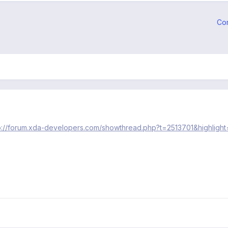
Co
p://forum.xda-developers.com/showthread.php?t=2513701&highlight