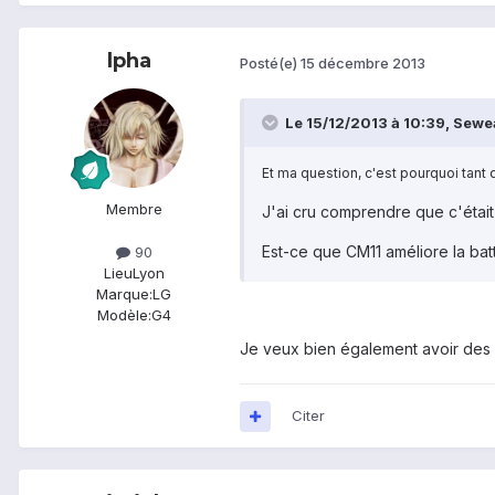
lpha
Posté(e)
15 décembre 2013
Le 15/12/2013 à 10:39, Seweal
Et ma question, c'est pourquoi tant d
Membre
J'ai cru comprendre que c'était
Est-ce que CM11 améliore la bat
90
Lieu
Lyon
Marque:
LG
Modèle:
G4
Je veux bien également avoir des 
Citer