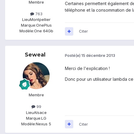
Membre
Certaines permettent également de 
téléphone et la consommation de la
763
Lieu
Montpellier
Marque:
OnePlus
Modèle:
One 64Gb
Citer
Seweal
Posté(e)
15 décembre 2013
Merci de l'explication !
Donc pour un utilisateur lambda ce n
Membre
99
Lieu
Alsace
Marque:
LG
Modèle:
Nexus 5
Citer