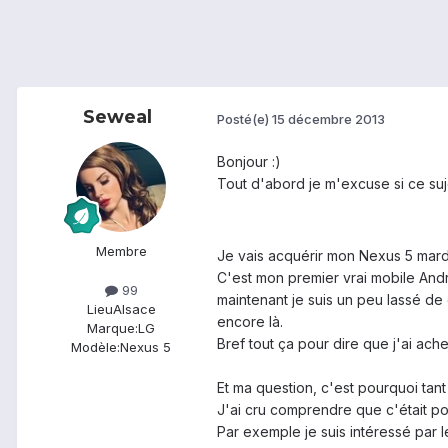
Seweal
Posté(e)
15 décembre 2013
Bonjour :)
Tout d'abord je m'excuse si ce suje
Membre
Je vais acquérir mon Nexus 5 mard
C'est mon premier vrai mobile Andro
99
maintenant je suis un peu lassé de
Lieu
Alsace
encore là.
Marque:
LG
Bref tout ça pour dire que j'ai ach
Modèle:
Nexus 5
Et ma question, c'est pourquoi tant
J'ai cru comprendre que c'était po
Par exemple je suis intéressé par