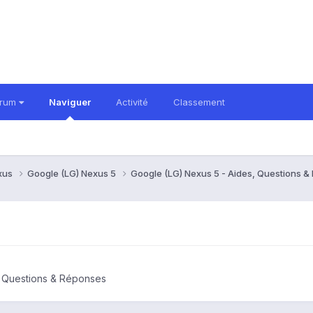
orum
Naviguer
Activité
Classement
xus
Google (LG) Nexus 5
Google (LG) Nexus 5 - Aides, Questions 
, Questions & Réponses