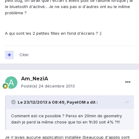
petit bug, on dirait que l'écran s'éteint puis se rallume lorsque j'ai
le bluetooth d'activé... Je ne sais pas si d'autres ont eu le même
problème ?
A qui sont les 2 petites filles en fond d'écrans ? :)
Citer
Am_NeziA
Posté(e)
24 décembre 2013
Le 23/12/2013 à 08:49, PayetOM a dit :
Comment est-ce possible ? Perso en 20min de geometry
dash je perd la même chose que toi en 1h30 soit 4% ?!!!
Je n'avais aucune application installée (beaucoup d'applis sont