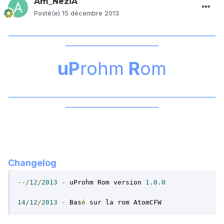
Am_NeziA
Posté(e)
15 décembre 2013
_____________________________________________________________________
_______________________________
uP
rohm
R
om
_____________________________________________________________________
_______________________________
Changelog
--/
12
/
2013
-
 uProhm Rom version 
1.0.0
14
/
12
/
2013
-
 Bas
é
 sur la rom AtomCFW