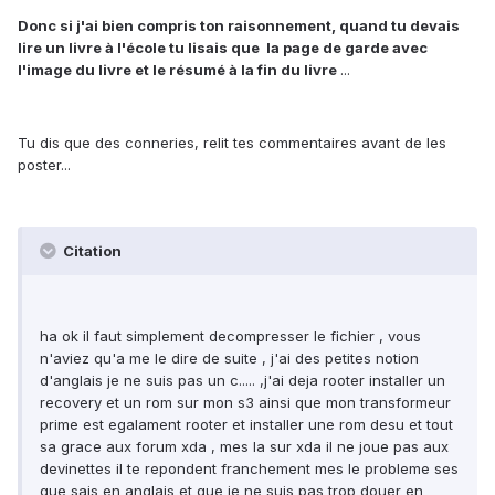
Donc si j'ai bien compris ton raisonnement, quand tu devais
lire un livre à l'école tu lisais que la page de garde avec
l'image du livre et le résumé à la fin du livre
...
Tu dis que des conneries, relit tes commentaires avant de les
poster...
Citation
ha ok il faut simplement decompresser le fichier , vous
n'aviez qu'a me le dire de suite , j'ai des petites notion
d'anglais je ne suis pas un c..... ,j'ai deja rooter installer un
recovery et un rom sur mon s3 ainsi que mon transformeur
prime est egalament rooter et installer une rom desu et tout
sa grace aux forum xda , mes la sur xda il ne joue pas aux
devinettes il te repondent franchement mes le probleme ses
que sais en anglais et que je ne suis pas trop douer en