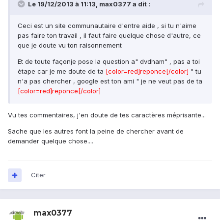
Le 19/12/2013 à 11:13, max0377 a dit :
Ceci est un site communautaire d'entre aide , si tu n'aime
pas faire ton travail , il faut faire quelque chose d'autre, ce
que je doute vu ton raisonnement
Et de toute façonje pose la question a" dvdham" , pas a toi
étape car je me doute de ta
[color=red]reponce[/color]
" tu
n'a pas chercher , google est ton ami " je ne veut pas de ta
[color=red]reponce[/color]
Vu tes commentaires, j'en doute de tes caractères méprisante...
Sache que les autres font la peine de chercher avant de
demander quelque chose....
Citer
max0377