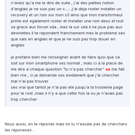
n'aviez qu'a me le dire de suite , j'ai des petites notion
d'anglais je ne suis pas un c..... ,j'ai deja rooter installer un
recovery et un rom sur mon s3 ainsi que mon transformeur
prime est egalament rooter et installer une rom desu et tout
sa grace aux forum xda , mes la sur xda il ne joue pas aux
devinettes il te repondent franchement mes le probleme ses
que sais en anglais et que je ne suis pas trop douer en
anglais
je prefaire bien me renseigner avant de faire quoi que ce
soit sur mon smartphone ses normal , mais ci a la place de
me dire a chaque question "tu n'a pas chercher"
sa
me fait
bien rire , ci je demande ses evidament que j'ai chercher
mai n'ai pas trouver
ses vrai que tantot je n'ai pas ete jusqu'a la troisieme page
pour le root ,mais il n'y a que cette fois la ou je n'avais pas
trop chercher
Nous aussi, on te réponds mais toi tu n'essaie pas de cherchers
les réponeses ..