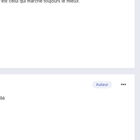
'est celui qui marche toujours le mieux.
Auteur
llé