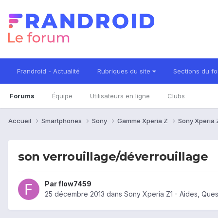
Frandroid - Actualité
Rubriques du site
Sections du f
Forums
Équipe
Utilisateurs en ligne
Clubs
Accueil
Smartphones
Sony
Gamme Xperia Z
Sony Xperia 
son verrouillage/déverrouillage
Par
flow7459
25 décembre 2013
dans
Sony Xperia Z1 - Aides, Que