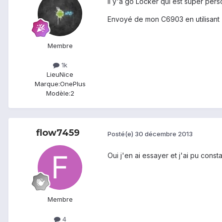
Il y'a go Locker qui est super perso
Envoyé de mon C6903 en utilisant 
Membre
1k
Lieu
Nice
Marque:
OnePlus
Modèle:
2
flow7459
Posté(e)
30 décembre 2013
Oui j'en ai essayer et j'ai pu cons
Membre
4