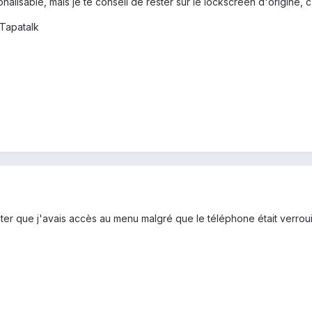
nalisable, mais je te conseil de rester sur le lockscreen d'origine, c
Tapatalk
tater que j'avais accès au menu malgré que le téléphone était verroui