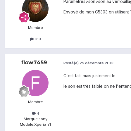
Paramètres>son>son au verrouillage
Envoyé de mon C5303 en utilisant 
Membre
168
flow7459
Posté(e)
25 décembre 2013
C'est fait. mais justement le
le son est très faible on ne l'ente
Membre
4
Marque:
sony
Modèle:
Xperia z1