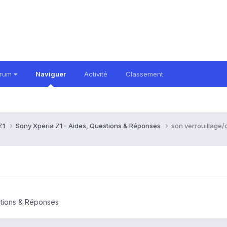
orum
Naviguer
Activité
Classement
Z1
Sony Xperia Z1 - Aides, Questions & Réponses
son verrouillage/
stions & Réponses