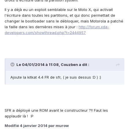
droits d'écriture dans la partition system.
Il y a déjà eu un exploit semblable sur le Moto X, qui activait
l'écriture dans toutes les partitions, et qui donc permettait de
changer le bootloader sans le débloquer, mais Motorola a patché
la faille dans les dernières mises à jour :
http://forum.xda-
developers.com/showthread.php?t=2444957
Le 04/01/2014 à 11:08, Couzben a dit :
Ajoute la kitkat 4.4 FR de sfr, ( je suis dessus :D ) :)
SFR a déployé une ROM avant le constructeur ?!! Faut les
applaudir là ! :P
Modifié
4 janvier 2014
par murow