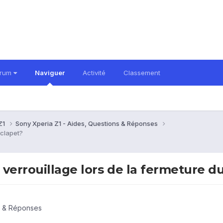
orum
Naviguer
Activité
Classement
Z1
Sony Xperia Z1 - Aides, Questions & Réponses
 clapet?
verrouillage lors de la fermeture d
s & Réponses