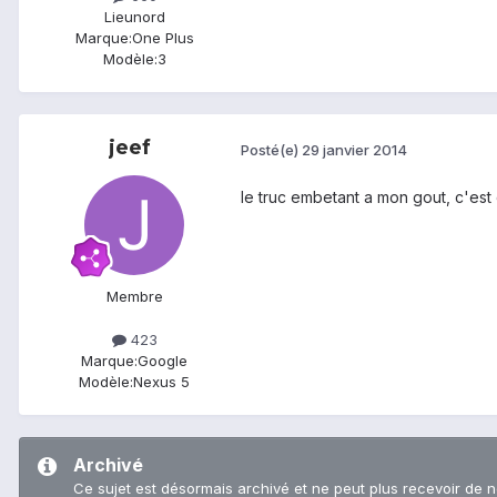
Lieu
nord
Marque:
One Plus
Modèle:
3
jeef
Posté(e)
29 janvier 2014
le truc embetant a mon gout, c'est q
Membre
423
Marque:
Google
Modèle:
Nexus 5
Archivé
Ce sujet est désormais archivé et ne peut plus recevoir de 