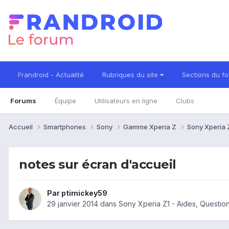
Frandroid - Actualité
Rubriques du site
Sections du f
Forums
Équipe
Utilisateurs en ligne
Clubs
Accueil
Smartphones
Sony
Gamme Xperia Z
Sony Xperia 
notes sur écran d'accueil
Par
ptimickey59
29 janvier 2014
dans
Sony Xperia Z1 - Aides, Questi