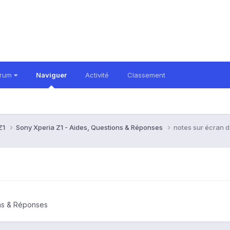
orum
Naviguer
Activité
Classement
Z1
Sony Xperia Z1 - Aides, Questions & Réponses
notes sur écran d
ons & Réponses