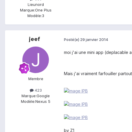
Lieu
nord
Marque:
One Plus
Modèle:
3
jeef
Posté(e)
29 janvier 2014
moi j'ai une mini app (deplacable a
Mais j'ai vraiment farfouiller part
Membre
423
Marque:
Google
Modèle:
Nexus 5
by Z1