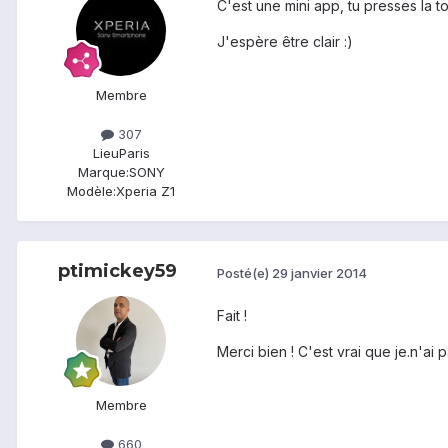
C'est une mini app, tu presses la t
J'espère être clair :)
Membre
307
Lieu
Paris
Marque:
SONY
Modèle:
Xperia Z1
ptimickey59
Posté(e)
29 janvier 2014
Fait !
Merci bien ! C'est vrai que je.n'ai 
Membre
660