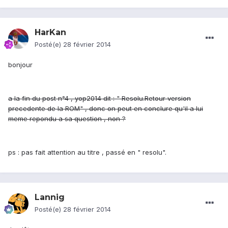
HarKan
Posté(e)
28 février 2014
bonjour
a la fin du post n°4 , yop2014 dit : " Resolu.Retour version
precedente de la ROM" , donc on peut en conclure qu'il a lui
meme repondu a sa question , non ?
ps : pas fait attention au titre , passé en " resolu".
Lannig
Posté(e)
28 février 2014