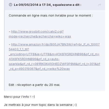
Le 09/05/2014 à 17:34, squalezone a dit :
Commande en ligne mais non livrable pour le moment :
-
http://www.grosbill.com/catv2.cgi?
mode=recherche&recherche=wiko+wax
-
http://www.amazon.fr/dp/B00JA7BN3W/ref=br_lf_m_10007
54403_1_1_ttl?
_encoding=UTF8&ie=UTF8&m=A1X6FK5RDHNB96&pf_rd_m=
A1X6FK5RDHNB96&pf_rd_s=auto-
sparkle&pf_rd_r=081RKGK41GHEDZWF0P8M&pf_rd_t=301&pf
_rd_p=490319367&pf_rd_i=wiko%20wax
Edit : réception a partir du 20 mai.
Merci pour l'info ! :-)
Je mettrais à jour mon topic dans la semaine ;-)