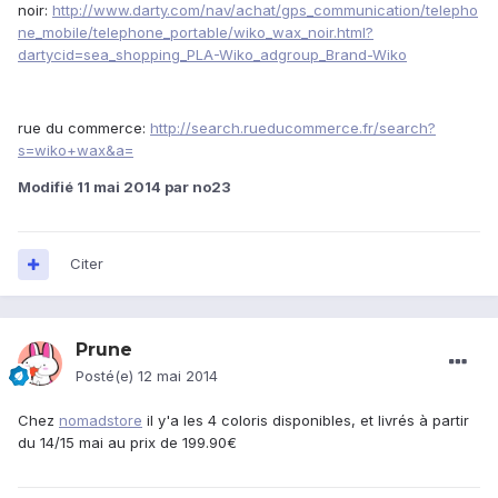
noir:
http://www.darty.com/nav/achat/gps_communication/telepho
ne_mobile/telephone_portable/wiko_wax_noir.html?
dartycid=sea_shopping_PLA-Wiko_adgroup_Brand-Wiko
rue du commerce:
http://search.rueducommerce.fr/search?
s=wiko+wax&a=
Modifié
11 mai 2014
par no23
Citer
Prune
Posté(e)
12 mai 2014
Chez
nomadstore
il y'a les 4 coloris disponibles, et livrés à partir
du 14/15 mai au prix de 199.90€