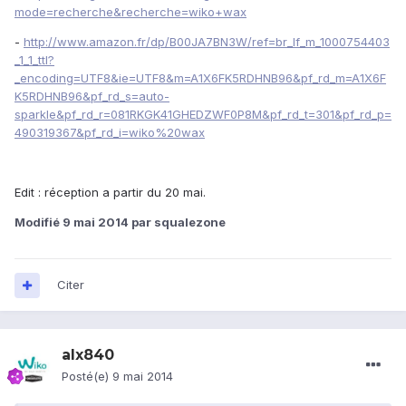
mode=recherche&recherche=wiko+wax
-
http://www.amazon.fr/dp/B00JA7BN3W/ref=br_lf_m_1000754403
_1_1_ttl?
_encoding=UTF8&ie=UTF8&m=A1X6FK5RDHNB96&pf_rd_m=A1X6F
K5RDHNB96&pf_rd_s=auto-
sparkle&pf_rd_r=081RKGK41GHEDZWF0P8M&pf_rd_t=301&pf_rd_p=
490319367&pf_rd_i=wiko%20wax
Edit : réception a partir du 20 mai.
Modifié
9 mai 2014
par squalezone
Citer
alx840
Posté(e)
9 mai 2014