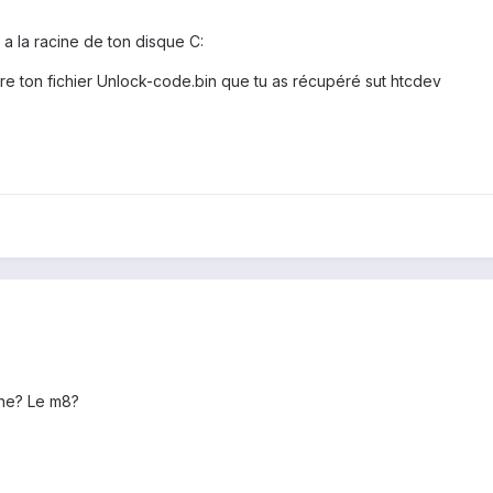
t a la racine de ton disque C:
tre ton fichier Unlock-code.bin que tu as récupéré sut htcdev
ne? Le m8?