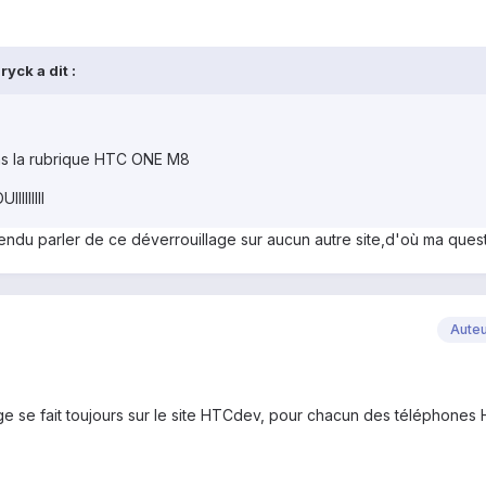
yck a dit :
ns la rubrique HTC ONE M8
IIIIIII
ntendu parler de ce déverrouillage sur aucun autre site,d'où ma ques
Aute
llage se fait toujours sur le site HTCdev, pour chacun des téléphones 