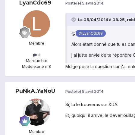
LyanCdc69
Posté(e)
5 avril 2014
Le 05/04/2014 à 08:25, rob1r
@
@LyanCdc69
Membre
Alors étant donné que tu es da
3
j ai juste envie de te répondre OUII
Marque:
htc
Modèle:
one m8
Mdr,je pose la question car j'ai e
PuNkA.YaNoU
Posté(e)
5 avril 2014
Si, tu le trouveras sur XDA.
Et, quoiqu' il arrive, le déverroui
Membre