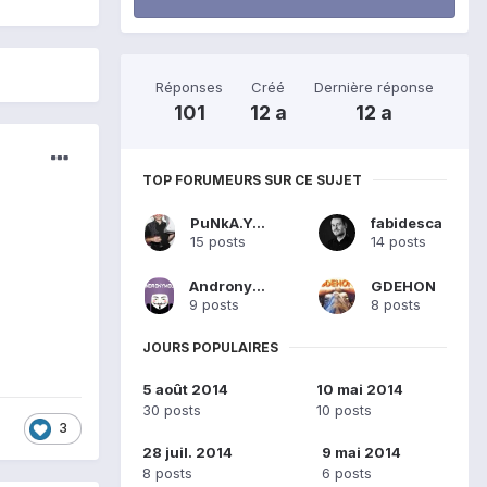
Réponses
Créé
Dernière réponse
101
12 a
12 a
TOP FORUMEURS SUR CE SUJET
PuNkA.YaNoU
fabidesca
15 posts
14 posts
Andronymous
GDEHON
9 posts
8 posts
JOURS POPULAIRES
5 août 2014
10 mai 2014
30 posts
10 posts
3
28 juil. 2014
9 mai 2014
8 posts
6 posts