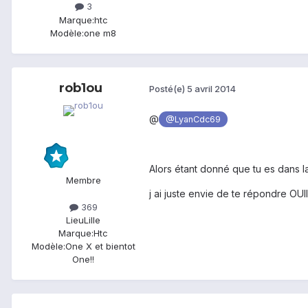
3
Marque:
htc
Modèle:
one m8
rob1ou
Posté(e)
5 avril 2014
@
@LyanCdc69
Alors étant donné que tu es dans
Membre
j ai juste envie de te répondre OUIIIII
369
Lieu
Lille
Marque:
Htc
Modèle:
One X et bientot
One!!