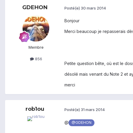
GDEHON
Posté(e)
30 mars 2014
Bonjour
Merci beaucoup je repasserais dès 
Membre
856
Petite question bête, où est le dos
désolé mais venant du Note 2 et ay
merci
rob1ou
Posté(e)
31 mars 2014
@
@GDEHON