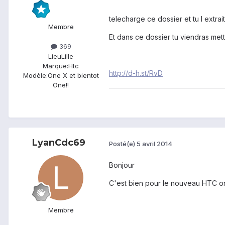
telecharge ce dossier et tu l extrai
Membre
Et dans ce dossier tu viendras met
369
Lieu
Lille
Marque:
Htc
http://d-h.st/RvD
Modèle:
One X et bientot
One!!
LyanCdc69
Posté(e)
5 avril 2014
Bonjour
C'est bien pour le nouveau HTC o
Membre