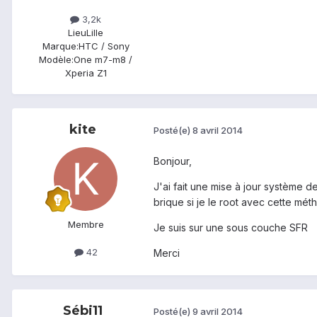
3,2k
Lieu
Lille
Marque:
HTC / Sony
Modèle:
One m7-m8 /
Xperia Z1
kite
Posté(e)
8 avril 2014
Bonjour,
J'ai fait une mise à jour système d
brique si je le root avec cette mét
Membre
Je suis sur une sous couche SFR
42
Merci
Sébi11
Posté(e)
9 avril 2014