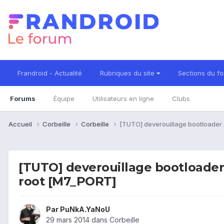
Frandroid - Actualité
Rubriques du site
Sections du f
Forums
Équipe
Utilisateurs en ligne
Clubs
Accueil
Corbeille
Corbeille
[TUTO] deverouillage bootloader 
[TUTO] deverouillage bootloader
root [M7_PORT]
Par
PuNkA.YaNoU
29 mars 2014
dans
Corbeille