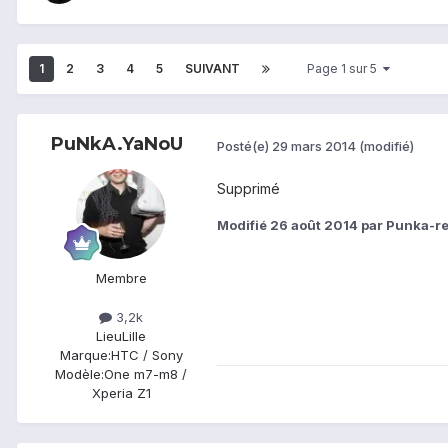
1
2
3
4
5
SUIVANT
Page 1 sur 5
PuNkA.YaNoU
Posté(e)
29 mars 2014
(modifié)
Supprimé
Modifié
26 août 2014
par Punka-re
Membre
3,2k
Lieu
Lille
Marque:
HTC / Sony
Modèle:
One m7-m8 /
Xperia Z1