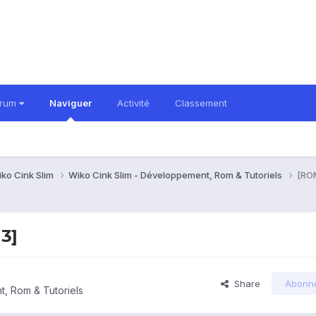
orum
Naviguer
Activité
Classement
ko Cink Slim
Wiko Cink Slim - Développement, Rom & Tutoriels
[ROM
13]
Share
Abonn
, Rom & Tutoriels