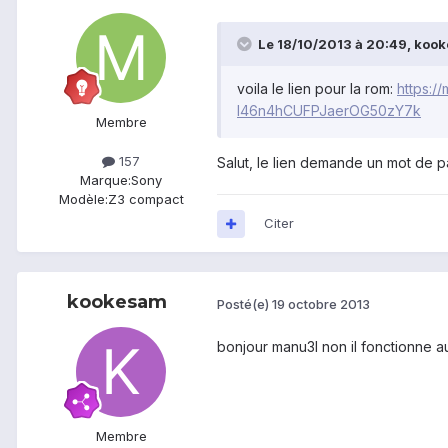
Le 18/10/2013 à 20:49, kooke
voila le lien pour la rom:
https:
l46n4hCUFPJaerOG50zY7k
Membre
157
Salut, le lien demande un mot de 
Marque:
Sony
Modèle:
Z3 compact
Citer
kookesam
Posté(e)
19 octobre 2013
bonjour manu3l non il fonctionne au
Membre