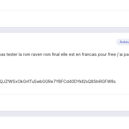
Aute
s tester la rom raven rom final elle est en francais pour free j'ai pa
z1QJZ!WSxOkGn1Tu5wbGGRe7YBFCd40DYklI2sQ8SInRGFW8s