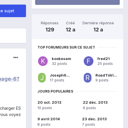
e sujet
Réponses
Créé
Dernière réponse
129
12 a
12 a
TOP FORUMEURS SUR CE SUJET
kookesam
fred21
32 posts
25 posts
Joseph67500
RoadToVictory
/page-6?
17 posts
9 posts
JOURS POPULAIRES
20 oct. 2013
22 déc. 2013
10 posts
9 posts
echarger ES
i vous voyez
9 avril 2014
23 déc. 2013
8 posts
7 posts