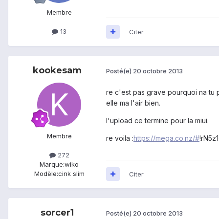
Membre
13
Citer
kookesam
Posté(e)
20 octobre 2013
re c'est pas grave pourquoi na tu pa
elle ma l'air bien.
l'upload ce termine pour la miui.
Membre
re voila :
https://mega.co.nz/#
!rN5
272
Marque:
wiko
Modèle:
cink slim
Citer
sorcer1
Posté(e)
20 octobre 2013