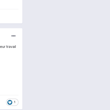
eur travail
1