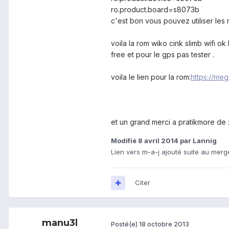
ro.product.board=s8073b
c'est bon vous pouvez utiliser les
voila la rom wiko cink slimb wifi o
free et pour le gps pas tester .
voila le lien pour la rom:
https://m
et un grand merci a pratikmore de 
Modifié
8 avril 2014
par Lannig
Lien vers m-a-j ajouté suite au merg
Citer
manu3l
Posté(e)
18 octobre 2013