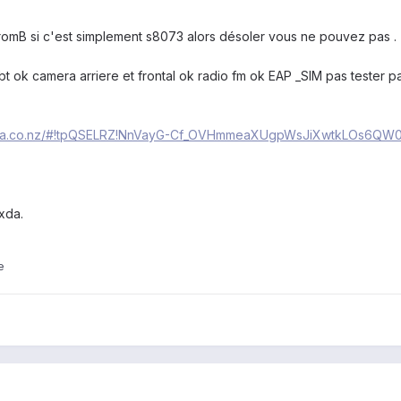
 romB si c'est simplement s8073 alors désoler vous ne pouvez pas .
k bt ok camera arriere et frontal ok radio fm ok EAP _SIM pas tester 
ega.co.nz/#!tpQSELRZ!NnVayG-Cf_OVHmmeaXUgpWsJiXwtkLOs6QW
xda.
e