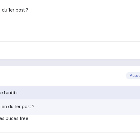
n du 1er post ?
Aute
1 a dit :
lien du 1er post ?
es puces free.