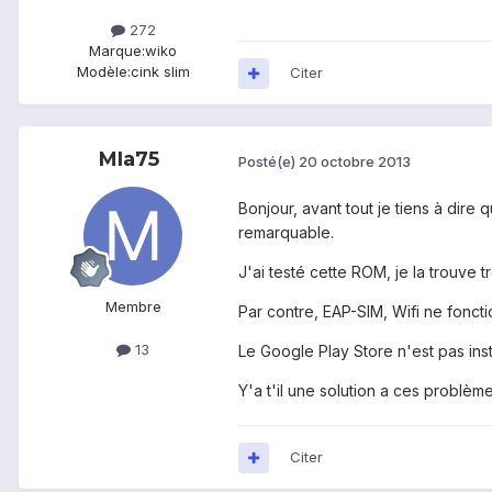
272
Marque:
wiko
Modèle:
cink slim
Citer
MIa75
Posté(e)
20 octobre 2013
Bonjour, avant tout je tiens à dire 
remarquable.
J'ai testé cette ROM, je la trouve 
Membre
Par contre, EAP-SIM, Wifi ne foncti
13
Le Google Play Store n'est pas insta
Y'a t'il une solution a ces problèm
Citer