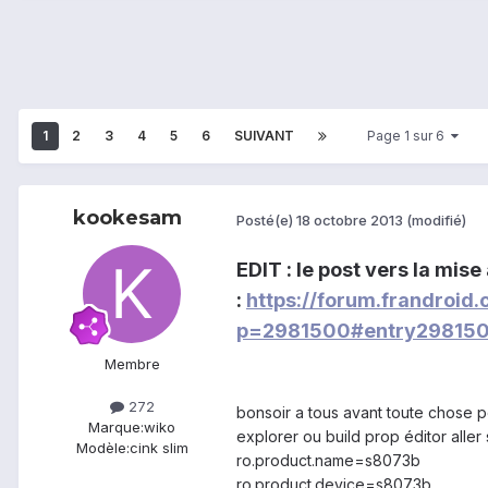
1
2
3
4
5
6
SUIVANT
Page 1 sur 6
kookesam
Posté(e)
18 octobre 2013
(modifié)
EDIT : le post vers la mise
:
https://forum.frandroid
p=2981500#entry29815
Membre
272
bonsoir a tous avant toute chose p
Marque:
wiko
explorer ou build prop éditor aller
Modèle:
cink slim
ro.product.name=s8073b
ro.product.device=s8073b