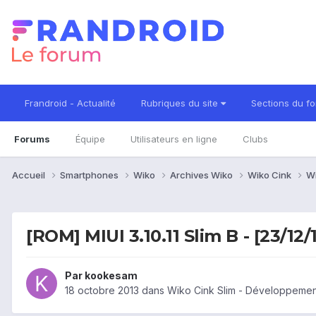
Frandroid - Actualité
Rubriques du site
Sections du f
Forums
Équipe
Utilisateurs en ligne
Clubs
Accueil
Smartphones
Wiko
Archives Wiko
Wiko Cink
Wi
[ROM] MIUI 3.10.11 Slim B - [23/12/
Par
kookesam
18 octobre 2013
dans
Wiko Cink Slim - Développement