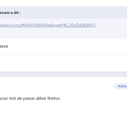
sam a dit :
//mega.co.nz/#!eVIXVbYA!Xaa6ywpYKLJGsDdQ685O-
passe
Aute
cun mot de passe utilise firefox.