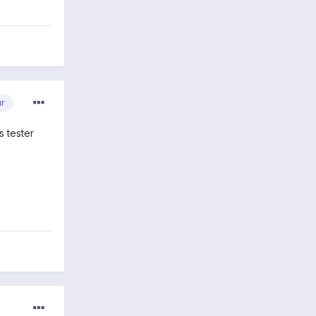
ur
s tester