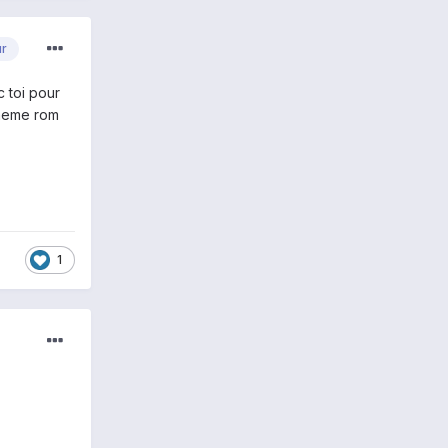
ur
c toi pour
a meme rom
1