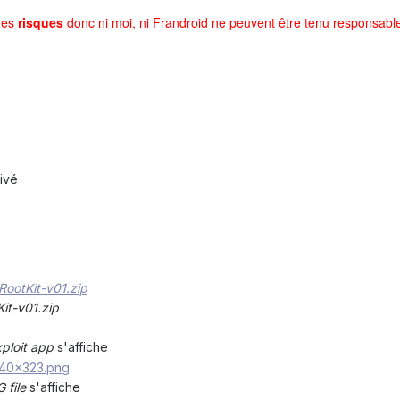
des
risques
donc ni moi, ni Frandroid
ne peuvent être tenu responsabl
ivé
ootKit-v01.zip
it-v01.zip
xploit app
s'affiche
 file
s'affiche