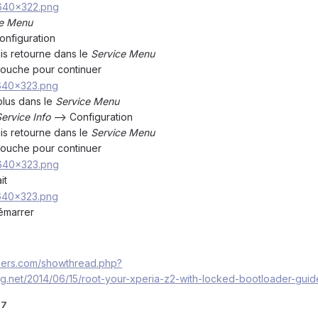
ce Menu
onfiguration
uis retourne dans le
Service Menu
 touche pour continuer
plus dans le
Service Menu
ervice Info
--> Configuration
uis retourne dans le
Service Menu
 touche pour continuer
it
émarrer
pers.com/showthread.php?
og.net/2014/06/15/root-your-xperia-z2-with-locked-bootloader-guid
77