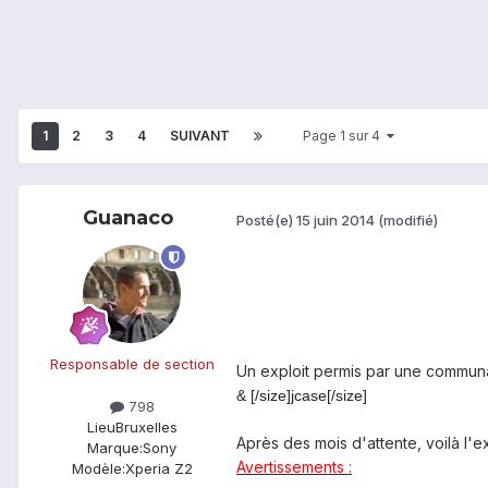
1
2
3
4
SUIVANT
Page 1 sur 4
Guanaco
Posté(e)
15 juin 2014
(modifié)
Responsable de section
Un exploit permis par une commu
& [/size]
jcase[/size]
798
Lieu
Bruxelles
Après des mois d'attente, voilà l'ex
Marque:
Sony
Avertissements
:
Modèle:
Xperia Z2