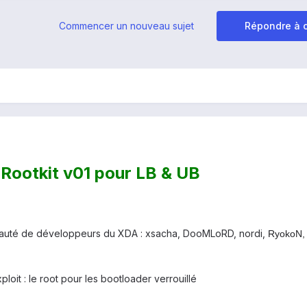
Commencer un nouveau sujet
Répondre à c
Rootkit v01 pour LB & UB
nauté de développeurs du XDA : xsacha, DooMLoRD, nordi,
RyokoN, [
ploit : le root pour les bootloader verrouillé