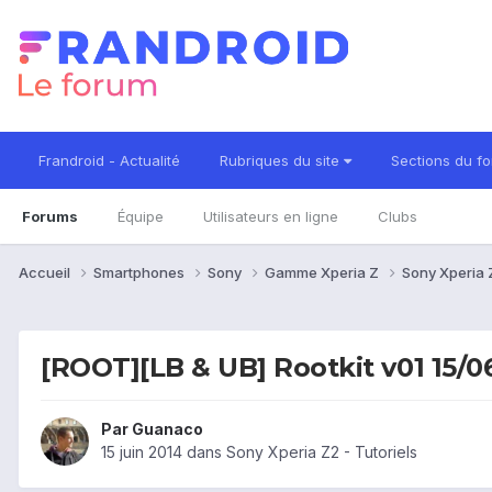
Frandroid - Actualité
Rubriques du site
Sections du f
Forums
Équipe
Utilisateurs en ligne
Clubs
Accueil
Smartphones
Sony
Gamme Xperia Z
Sony Xperia
[ROOT][LB & UB] Rootkit v01 15/0
Par
Guanaco
15 juin 2014
dans
Sony Xperia Z2 - Tutoriels