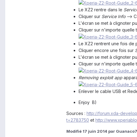
Le XZ2 rentre dans le
Servi
Cliquer sur
Service Info
--> C
L'écran se met à clignoter p
Cliquer sur n'importe quelle
Le XZ2 rentrent une fois de 
Cliquer encore une fois sur
S
L'écran se met à clignoter p
Cliquer sur n'importe quelle
Removing exploit app
appara
Enlever le cable USB et Red
Enjoy B)
Sources :
http://forum.xda-develo
t=2783750
et
http://www.xperiabl
Modifié
17 juin 2014
par Guanaco