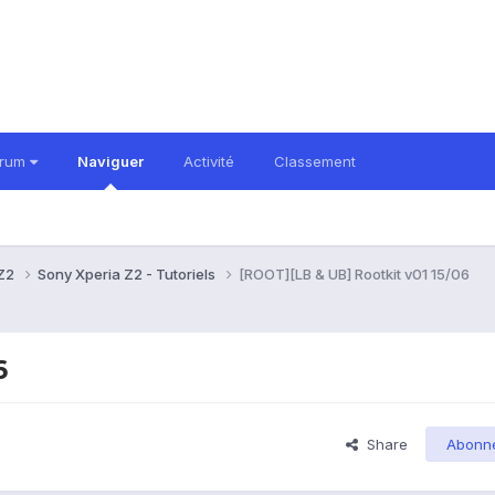
orum
Naviguer
Activité
Classement
 Z2
Sony Xperia Z2 - Tutoriels
[ROOT][LB & UB] Rootkit v01 15/06
6
Share
Abonn