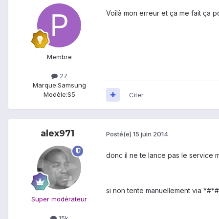
Voilà mon erreur et ça me fait ça po
Membre
27
Marque:
Samsung
Modèle:
S5
Citer
alex971
Posté(e)
15 juin 2014
donc il ne te lance pas le service
si non tente manuellement via *#*#7
Super modérateur
15k