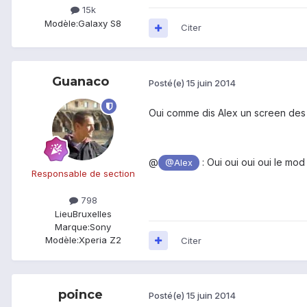
15k
Modèle:
Galaxy S8
Citer
Guanaco
Posté(e)
15 juin 2014
Oui comme dis Alex un screen des 
@
: Oui oui oui oui le mod
@Alex
Responsable de section
798
Lieu
Bruxelles
Marque:
Sony
Modèle:
Xperia Z2
Citer
poince
Posté(e)
15 juin 2014