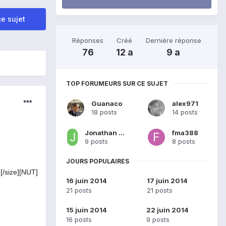
e sujet
Réponses
Créé
Dernière réponse
76
12 a
9 a
TOP FORUMEURS SUR CE SUJET
Guanaco
alex971
18 posts
14 posts
Jonathan Tordjman
fma388
9 posts
8 posts
JOURS POPULAIRES
/size]
[NUT]
16 juin 2014
17 juin 2014
21 posts
21 posts
15 juin 2014
22 juin 2014
16 posts
9 posts