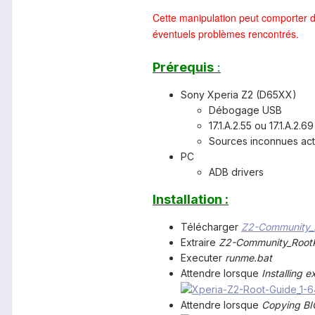
Cette manipulation peut comporter 
éventuels problèmes rencontrés.
Prérequis
:
Sony Xperia Z2 (D65XX)
Débogage USB
17.1.A.2.55 ou 17.1.A.2.69
Sources inconnues act
PC
ADB drivers
Installation :
Télécharger
Z2-Community_R
Extraire
Z2-Community_RootK
Executer
runme.bat
Attendre lorsque
Installing e
Attendre lorsque
Copying BIG