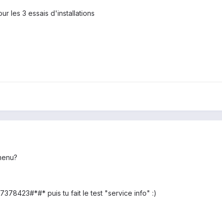
ur les 3 essais d'installations
 menu?
378423#*#* puis tu fait le test "service info" :)