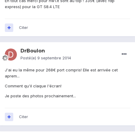
En tout cas merci pour hw1.it sont au top ! 335€ (avec fdp
express) pour la GT S8.4 LTE
Citer
DrBoulon
Posté(e)
9 septembre 2014
J'ai eu la même pour 268€ port compris! Elle est arrivée cet
aprem...
Comment qu'il claque l'écran!
Je poste des photos prochainement...
Citer