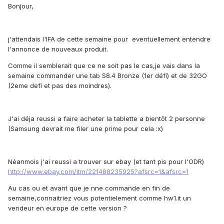
Bonjour,
j'attendais l'IFA de cette semaine pour eventuellement entendre
l'annonce de nouveaux produit.
Comme il semblerait que ce ne soit pas le cas,je vais dans la
semaine commander une tab S8.4 Bronze (1er défi) et de 32GO
(2eme defi et pas des moindres).
J'ai déja reussi a faire acheter la tablette a bientôt 2 personne
(Samsung devrait me filer une prime pour cela :x)
Néanmois j'ai reussi a trouver sur ebay (et tant pis pour l'ODR)
http://www.ebay.com/itm/221488235925?afsrc=1&afsrc=1
Au cas ou et avant que je nne commande en fin de
semaine,connaitriez vous potentielement comme hw1.it un
vendeur en europe de cette version ?