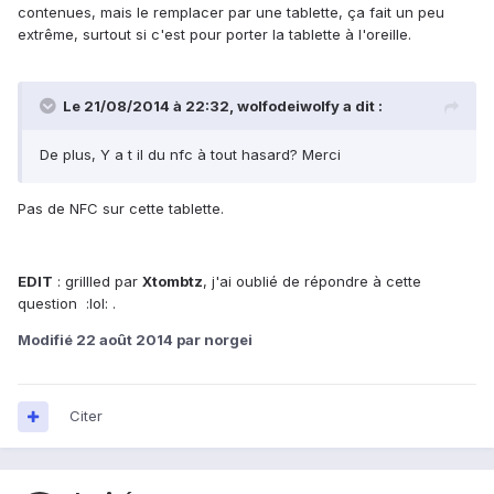
contenues, mais le remplacer par une tablette, ça fait un peu
extrême, surtout si c'est pour porter la tablette à l'oreille.
Le 21/08/2014 à 22:32, wolfodeiwolfy a dit :
De plus, Y a t il du nfc à tout hasard? Merci
Pas de NFC sur cette tablette.
EDIT
: grillled par
Xtombtz
, j'ai oublié de répondre à cette
question :lol: .
Modifié
22 août 2014
par norgei
Citer