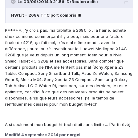
Le 03/09/2014 à 21:56, DrBoulon a dit :
HW1.it = 268€ TTC port compris!!!!
P*****, j'y crois pas, ma tablette à 268€ :o , la haine, acheté
chez ce même commerçant il y a peu, mais pour une facture
finale de 421€, ça fait mal, très mal même :mad: , avec la
différence, j'aurai pu ré-investir sur la Huawei Mediapad X1 4G
32GB que je veux depuis un long moment, idem pour la Nvia
Shield Tablet 4G 32GB et ses accessoires. Sans compter que
certains produits de l'IFA me tentent pas mal (Sony Xperia Z3
Tablet Compact, Sony Smartband Talk, Asus ZenWatch, Samsung
Gear S, Meizu MX4, Sony Xperia Z3 Compact, Samsung Galaxy
Tab Active, LG G Watch R), mais bon, sur ces derniers, je reste
optimiste, car d'ici à ce que ces nouveaux produits ne soient
disponibles, ainsi que leurs accessoires, j'ai le temps de
renflouer mes caisses pour mon budget hi-tech.
A si seulement mon budget hi-tech était sans limite ... [Parti rêvé]
Modifié
4 septembre 2014
par norgei