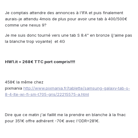
Je comptais attendre des annonces à l'IFA et puis finalement
aurais-je attendu 4mois de plus pour avoir une tab à 400/500€
comme une nexus 9?
Je me suis donc tourné vers une tab S 8.4" en bronze (j'aime pas
la blanche trop voyante) et 4G
HW1.it = 268€ TTC port compris!!!!
458€ la même chez
pixmania
http://www.pixmania.fr/tablette/samsung-galaxy-tab-s-
8-4-lte-wi-fi-sm-t705-gris/22215575-a.html
Dire que ce matin j'ai faillit me la prendre en blanche à la fnac
pour 351€ offre adhérent -70€ avec l'ODR=281€.