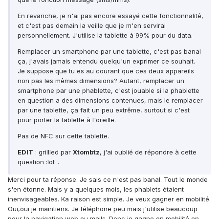
En revanche, je n'ai pas encore essayé cette fonctionnalité,
et c'est pas demain la veille que je m'en servirai
personnellement. J'utilise la tablette à 99% pour du data.
Remplacer un smartphone par une tablette, c'est pas banal
ça, j'avais jamais entendu quelqu'un exprimer ce souhait.
Je suppose que tu es au courant que ces deux appareils
non pas les mêmes dimensions? Autant, remplacer un
smartphone par une phablette, c'est jouable si la phablette
en question a des dimensions contenues, mais le remplacer
par une tablette, ça fait un peu extrême, surtout si c'est
pour porter la tablette à l'oreille.
Pas de NFC sur cette tablette.
EDIT
: grillled par
Xtombtz
, j'ai oublié de répondre à cette
question :lol: .
Merci pour ta réponse. Je sais ce n'est pas banal. Tout le monde
s'en étonne. Mais y a quelques mois, les phablets étaient
inenvisageables. Ka raison est simple. Je veux gagner en mobilité.
Oui,oui je maintiens. Je téléphone peu mais j'utilise beaucoup
pour la navigation web ou mails. Donc je gagne en mobilité en