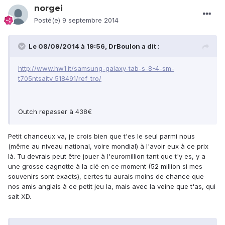
norgei
Posté(e)
9 septembre 2014
Le 08/09/2014 à 19:56, DrBoulon a dit :
http://www.hw1.it/samsung-galaxy-tab-s-8-4-sm-
t705ntsaitv_518491/ref_tro/
Outch repasser à 438€
Petit chanceux va, je crois bien que t'es le seul parmi nous
(même au niveau national, voire mondial) à l'avoir eux à ce prix
là. Tu devrais peut être jouer à l'euromillion tant que t'y es, y a
une grosse cagnotte à la clé en ce moment (52 million si mes
souvenirs sont exacts), certes tu aurais moins de chance que
nos amis anglais à ce petit jeu la, mais avec la veine que t'as, qui
sait XD.