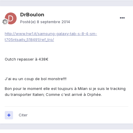
DrBoulon
Posté(e)
8 septembre 2014
http://www.hw1.it/samsung-galaxy-tab-s-8-4-sm-
t705ntsaitv_518491/ref_tro/
Outch repasser à 438€
J'ai eu un coup de bol monstre!!!!
Bon pour le moment elle est toujours à Milan si je suis le tracking
du transporter Italien; Comme c'est arrivé à Orphée.
Citer