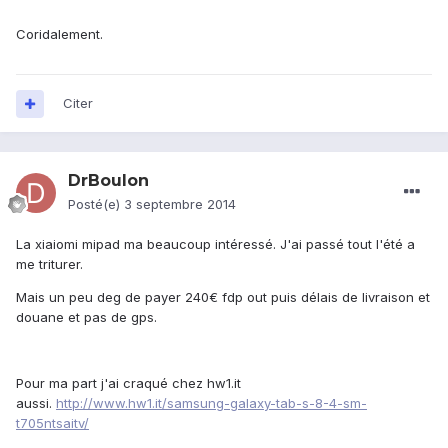
Coridalement.
Citer
DrBoulon
Posté(e)
3 septembre 2014
La xiaiomi mipad ma beaucoup intéressé. J'ai passé tout l'été a
me triturer.
Mais un peu deg de payer 240€ fdp out puis délais de livraison et
douane et pas de gps.
Pour ma part j'ai craqué chez hw1.it
aussi.
http://www.hw1.it/samsung-galaxy-tab-s-8-4-sm-
t705ntsaitv/