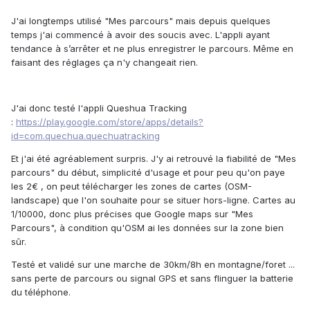
J'ai longtemps utilisé "Mes parcours" mais depuis quelques
temps j'ai commencé à avoir des soucis avec. L'appli ayant
tendance à s’arrêter et ne plus enregistrer le parcours. Même en
faisant des réglages ça n'y changeait rien.
J'ai donc testé l'appli Queshua Tracking
:
https://play.google.com/store/apps/details?
id=com.quechua.quechuatracking
Et j'ai été agréablement surpris. J'y ai retrouvé la fiabilité de "Mes
parcours" du début, simplicité d'usage et pour peu qu'on paye
les 2€ , on peut télécharger les zones de cartes (OSM-
landscape) que l'on souhaite pour se situer hors-ligne. Cartes au
1/10000, donc plus précises que Google maps sur "Mes
Parcours", à condition qu'OSM ai les données sur la zone bien
sûr.
Testé et validé sur une marche de 30km/8h en montagne/foret ...
sans perte de parcours ou signal GPS et sans flinguer la batterie
du téléphone.