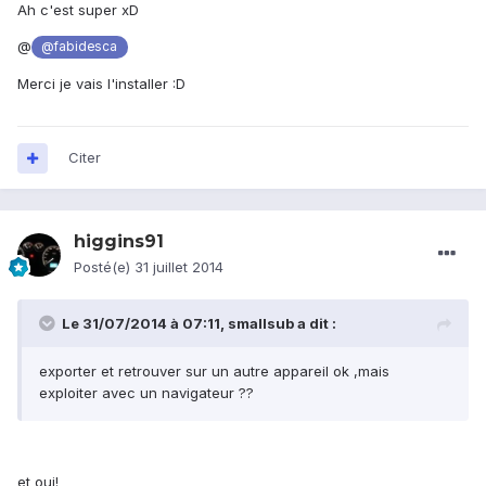
Ah c'est super xD
@
@fabidesca
Merci je vais l'installer :D
Citer
higgins91
Posté(e)
31 juillet 2014
Le 31/07/2014 à 07:11, smallsub a dit :
exporter et retrouver sur un autre appareil ok ,mais
exploiter avec un navigateur ??
et oui!