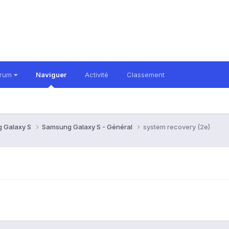
orum
Naviguer
Activité
Classement
 Galaxy S
Samsung Galaxy S - Général
system recovery (2e)