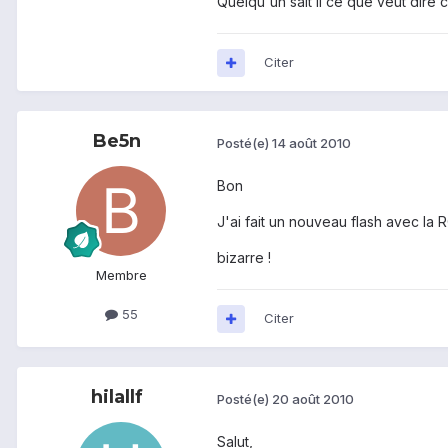
Quelqu'un sait il ce que veut dire
Citer
Be5n
Posté(e)
14 août 2010
Bon
J'ai fait un nouveau flash avec la
bizarre !
Membre
55
Citer
hilallf
Posté(e)
20 août 2010
Salut,