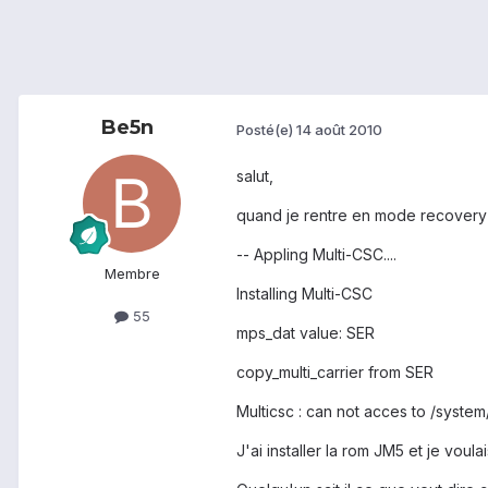
Be5n
Posté(e)
14 août 2010
salut,
quand je rentre en mode recovery 
-- Appling Multi-CSC....
Membre
Installing Multi-CSC
55
mps_dat value: SER
copy_multi_carrier from SER
Multicsc : can not acces to /syst
J'ai installer la rom JM5 et je vou