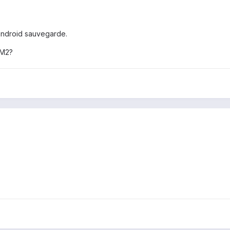
android sauvegarde.
JM2?