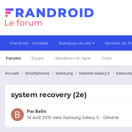
Frandroid - Actualité
Rubriques du site
Sections du f
Forums
Équipe
Utilisateurs en ligne
Clubs
Accueil
Smartphones
Samsung
Gamme Galaxy S
Samsung
system recovery (2e)
Par
Be5n
14 août 2010
dans
Samsung Galaxy S - Général