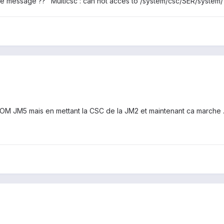
 ce message ?? "Multicsc : can not acces to /system/csc/SER/system/
 ROM JM5 mais en mettant la CSC de la JM2 et maintenant ca marche .