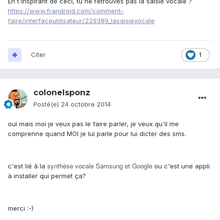
En t'inspirant de ceci, tu ne retrouves pas la saisie vocale ?
https://www.frandroid.com/comment-
faire/interfaceutilisateur/229389_lasaisievocale
Citer
1
colonelsponz
Posté(e)
24 octobre 2014
oui mais moi je veux pas le faire parler, je veux qu'il me
comprenne quand MOI je lui parle pour lui dicter des sms.
synthèse vocale Samsung et Google
c'est lié à la
ou c'est une appli
à installer qui permet ça?
merci :-)