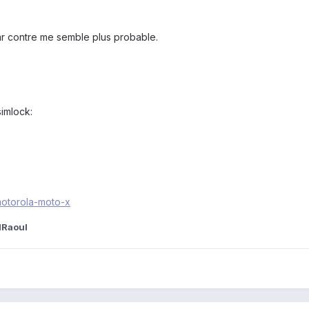
ar contre me semble plus probable.
simlock:
/motorola-moto-x
lRaoul