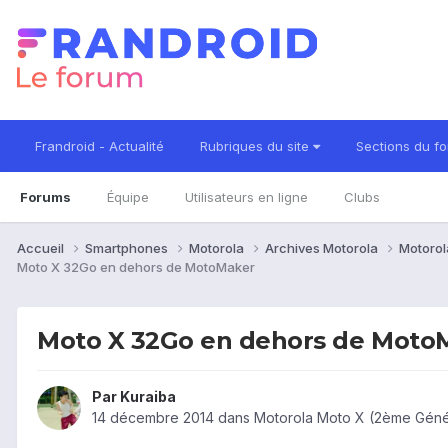
Frandroid - Actualité
Rubriques du site
Sections du f
Forums
Équipe
Utilisateurs en ligne
Clubs
Accueil
Smartphones
Motorola
Archives Motorola
Motorol
Moto X 32Go en dehors de MotoMaker
Moto X 32Go en dehors de Moto
Par
Kuraiba
14 décembre 2014
dans
Motorola Moto X (2ème Génér