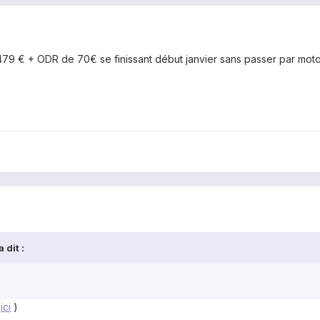
79 € + ODR de 70€ se finissant début janvier sans passer par motoma
 dit :
f
ici
)