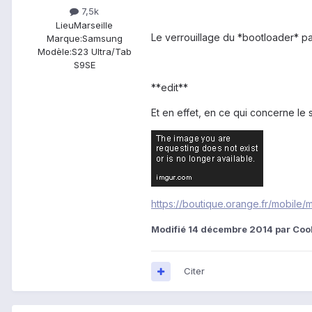
7,5k
Lieu
Marseille
Le verrouillage du *bootloader* p
Marque:
Samsung
Modèle:
S23 Ultra/Tab
S9SE
**edit**
Et en effet, en ce qui concerne le 
https://boutique.orange.fr/mobile
Modifié
14 décembre 2014
par Coo
Citer