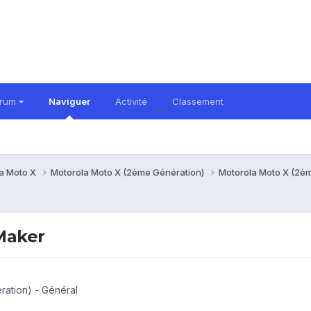
orum
Naviguer
Activité
Classement
a Moto X
Motorola Moto X (2ème Génération)
Motorola Moto X (2è
Maker
ation) - Général