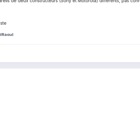
areils de deux constructeurs (Sony et Motorola) différents, pas conn
iste
lRaoul