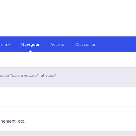
orum
Naviguer
Activité
Classement
us de "saisie vocale", et vous?
nnement, etc.