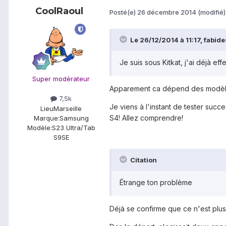
CoolRaoul
Posté(e)
26 décembre 2014
(modifié)
Le 26/12/2014 à 11:17, fabides
Je suis sous Kitkat, j'ai déjà eff
Super modérateur
Apparement ca dépend des modèles
7,5k
Je viens à l'instant de tester succ
Lieu
Marseille
S4! Allez comprendre!
Marque:
Samsung
Modèle:
S23 Ultra/Tab
S9SE
Citation
Étrange ton problème
Déjà se confirme que ce n'est plu