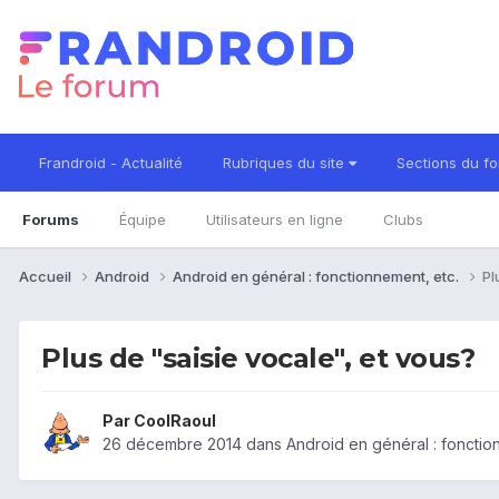
Frandroid - Actualité
Rubriques du site
Sections du f
Forums
Équipe
Utilisateurs en ligne
Clubs
Accueil
Android
Android en général : fonctionnement, etc.
Pl
Plus de "saisie vocale", et vous?
Par
CoolRaoul
26 décembre 2014
dans
Android en général : fonctio