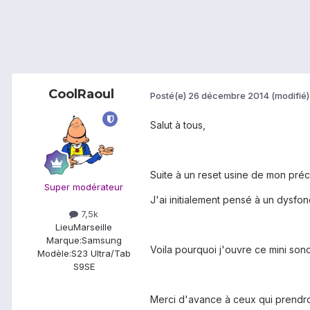
CoolRaoul
Posté(e)
26 décembre 2014
(modifié)
Salut à tous,
Suite à un reset usine de mon préc
Super modérateur
J'ai initialement pensé à un dysf
7,5k
Lieu
Marseille
Marque:
Samsung
Voila pourquoi j'ouvre ce mini son
Modèle:
S23 Ultra/Tab
S9SE
Merci d'avance à ceux qui prendro