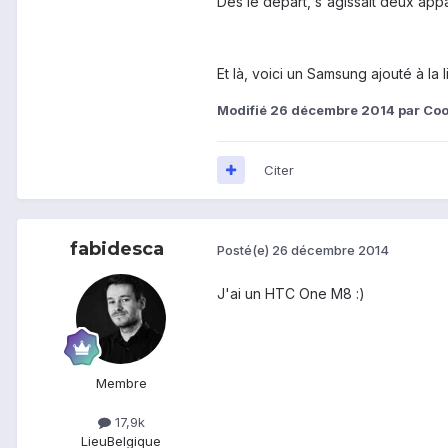
Des le départ, s'agissait deux app
Et là, voici un Samsung ajouté à la l
Modifié
26 décembre 2014
par Coo
Citer
fabidesca
Posté(e)
26 décembre 2014
J'ai un HTC One M8 :)
Membre
17,9k
Lieu
Belgique