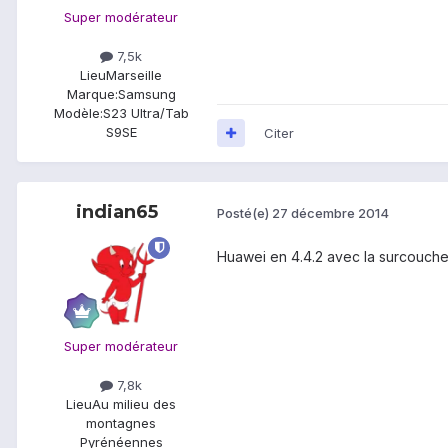
Super modérateur
7,5k
Lieu
Marseille
Marque:
Samsung
Modèle:
S23 Ultra/Tab
S9SE
Citer
indian65
Posté(e)
27 décembre 2014
Huawei en 4.4.2 avec la surcouche E
Super modérateur
7,8k
Lieu
Au milieu des
montagnes
Pyrénéennes