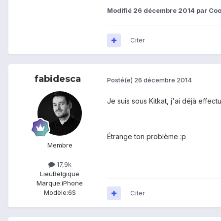
Modifié
26 décembre 2014
par Coo
Citer
fabidesca
Posté(e)
26 décembre 2014
Je suis sous Kitkat, j'ai déjà effect
Étrange ton problème :p
Membre
17,9k
Lieu
Belgique
Marque:
iPhone
Modèle:
6S
Citer