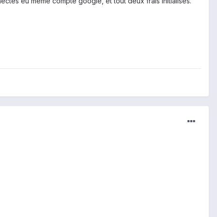
ectés eu même compte google, et tout deux frais initialisés.