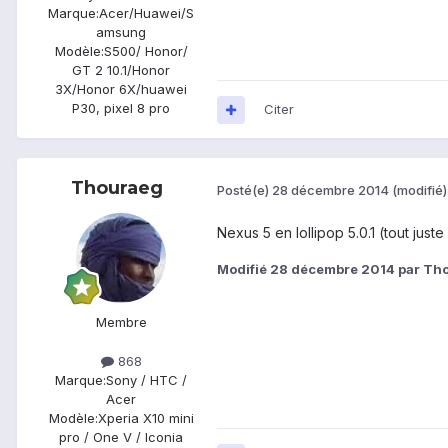
Marque:
Acer/Huawei/S
amsung
Modèle:
S500/ Honor/
GT 2 10.1/Honor
3X/Honor 6X/huawei
P30, pixel 8 pro
Citer
Thouraeg
Posté(e)
28 décembre 2014
(modifié)
Nexus 5 en lollipop 5.0.1 (tout juste
Modifié
28 décembre 2014
par Th
Membre
868
Marque:
Sony / HTC /
Acer
Modèle:
Xperia X10 mini
pro / One V / Iconia