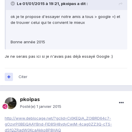
Le 01/01/2015 à 19:21, pkoipas a dit :
ok je te propose d'essayer notre amis a tous > google =) et
de trouver celui qui te convient le mieux
Bonne année 2015
Je ne serais pas ici si je n'avais pas déjà essayé Google :)
Citer
pkoipas
Posté(e)
1 janvier 2015
http://www.deblocage.net/?gclid=Cj0KEQiA_ZOlBRD64c7-
gOzvrP0BEiQAAYBnd-FID85H8vdyCwjM-4cag0ZZ3Q-cTS-
d5fQZRadW0KcaAkko8P8HAQ