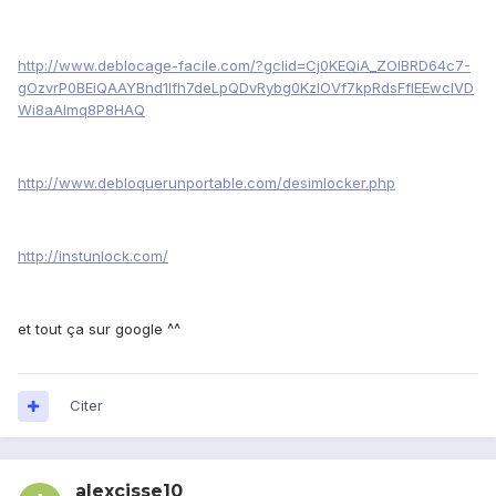
http://www.deblocage-facile.com/?gclid=Cj0KEQiA_ZOlBRD64c7-
gOzvrP0BEiQAAYBnd1lfh7deLpQDvRybg0KzlOVf7kpRdsFfIEEwclVD
Wi8aAlmq8P8HAQ
http://www.debloquerunportable.com/desimlocker.php
http://instunlock.com/
et tout ça sur google ^^
Citer
alexcisse10