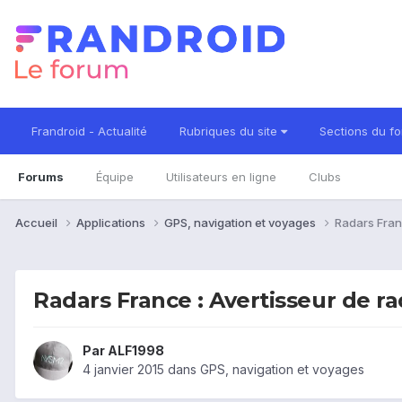
Frandroid - Actualité
Rubriques du site
Sections du f
Forums
Équipe
Utilisateurs en ligne
Clubs
Accueil
Applications
GPS, navigation et voyages
Radars Franc
Radars France : Avertisseur de rad
Par
ALF1998
4 janvier 2015
dans
GPS, navigation et voyages