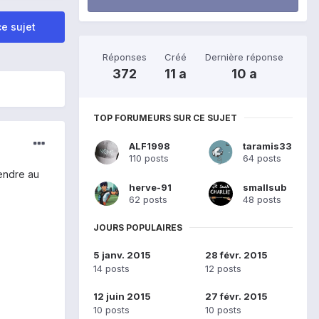
e sujet
Réponses
Créé
Dernière réponse
372
11 a
10 a
TOP FORUMEURS SUR CE SUJET
ALF1998
taramis33
110 posts
64 posts
endre au
herve-91
smallsub
62 posts
48 posts
JOURS POPULAIRES
5 janv. 2015
28 févr. 2015
14 posts
12 posts
12 juin 2015
27 févr. 2015
10 posts
10 posts