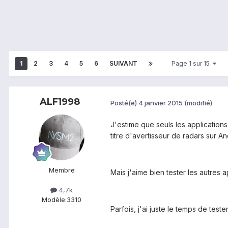
1
2
3
4
5
6
SUIVANT
Page 1 sur 15
ALF1998
Posté(e)
4 janvier 2015
(modifié)
J'estime que seuls les applicati
titre d'avertisseur de radars sur A
Membre
Mais j'aime bien tester les autres 
4,7k
Modèle:
3310
Parfois, j'ai juste le temps de teste