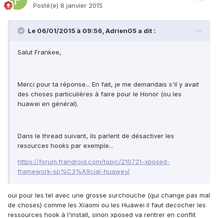
Posté(e)
8 janvier 2015
Le 06/01/2015 à 09:56, Adrien05 a dit :
Salut Frankee,
Merci pour ta réponse... En fait, je me demandais s'il y avait
des choses particulières à faire pour le Honor (ou les
huawei en général).
Dans le thread suivant, ils parlent de désactiver les
resources hooks par exemple...
https://forum.frandroid.com/topic/210721-xposed-
framework-sp%C3%A9cial-huawey/
oui pour les tel avec une grosse surchouche (qui change pas mal
de choses) comme les Xiaomi ou les Huawei il faut decocher les
ressources hook à l'install, sinon xposed va rentrer en conflit